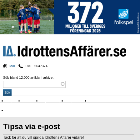
Mail
070 - 5647374
Sök bland 12.000 artiklar i arkivet:
Nyheter
Krönikor
Sport & spel
Nyhetsbrev
Arkiv
Om Idrottens Affärer
Tipsa via e-post
Tack för att du vill sprida Idrottens Affärer vidare!