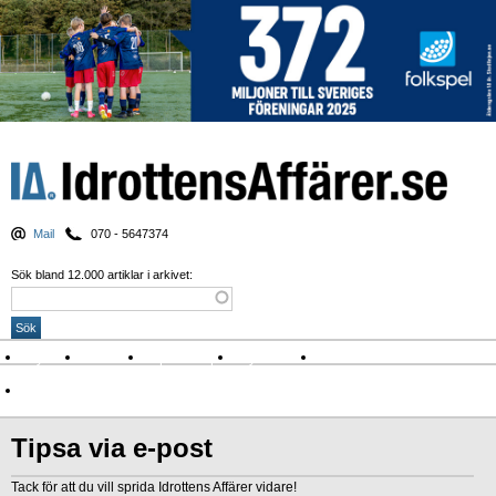
Mail
070 - 5647374
Sök bland 12.000 artiklar i arkivet:
Nyheter
Krönikor
Sport & spel
Nyhetsbrev
Arkiv
Om Idrottens Affärer
Tipsa via e-post
Tack för att du vill sprida Idrottens Affärer vidare!