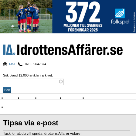
Mail
070 - 5647374
Sök bland 12.000 artiklar i arkivet:
Nyheter
Krönikor
Sport & spel
Nyhetsbrev
Arkiv
Om Idrottens Affärer
Tipsa via e-post
Tack för att du vill sprida Idrottens Affärer vidare!