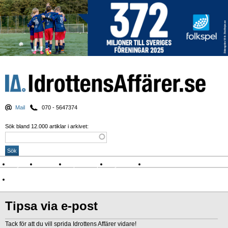
Mail
070 - 5647374
Sök bland 12.000 artiklar i arkivet:
Nyheter
Krönikor
Sport & spel
Nyhetsbrev
Arkiv
Om Idrottens Affärer
Tipsa via e-post
Tack för att du vill sprida Idrottens Affärer vidare!