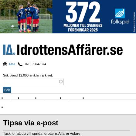
Mail
070 - 5647374
Sök bland 12.000 artiklar i arkivet:
Nyheter
Krönikor
Sport & spel
Nyhetsbrev
Arkiv
Om Idrottens Affärer
Tipsa via e-post
Tack för att du vill sprida Idrottens Affärer vidare!