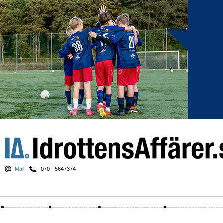
Mail
070 - 5647374
Nyheter
Krönikor
Sport & spel
Nyhetsbr