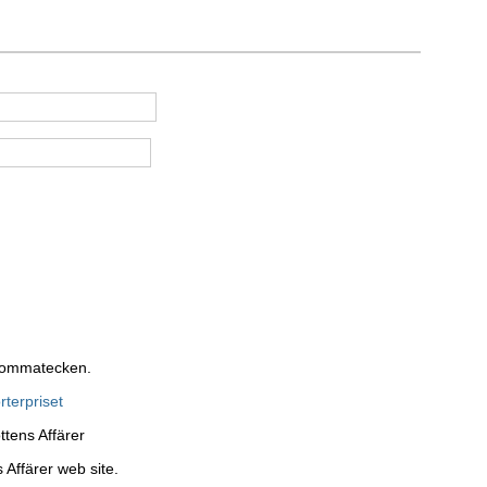
 kommatecken.
terpriset
ttens Affärer
 Affärer web site.