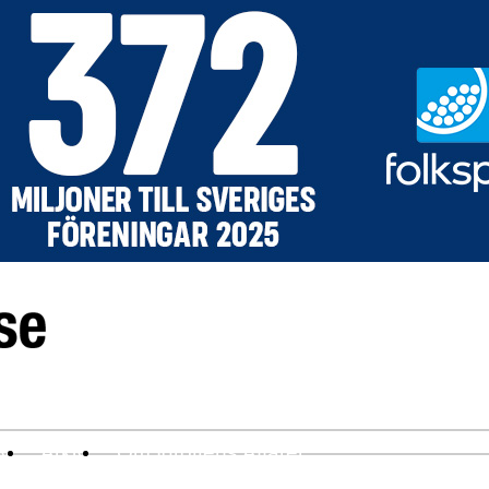
ev
Arkiv
Om Idrottens Affärer