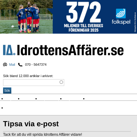
Mail
070 - 5647374
Sök bland 12.000 artiklar i arkivet:
Nyheter
Krönikor
Sport & spel
Nyhetsbrev
Arkiv
Om Idrottens Affärer
Tipsa via e-post
Tack för att du vill sprida Idrottens Affärer vidare!