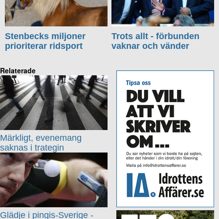
Stenbecks miljoner
Trots allt - förbunden
prioriterar ridsport
vaknar och vänder
Relaterade
Märkligt, evenemang
saknas i trategin
Glädje i pingis-Sverige -