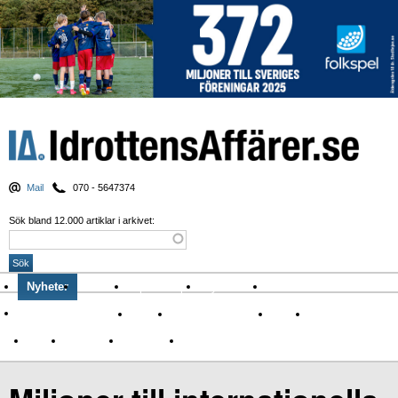
Mail
070 - 5647374
Sök bland 12.000 artiklar i arkivet:
Nyheter
Krönikor
Sport & spel
Nyhetsbrev
Arkiv
Om Idrottens Affärer
Affärer
I spåren av Corona
Arena
Event
Namn
Sponsring
TV-nyheter
Idrott & Turism