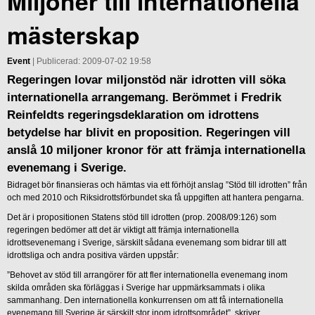
Miljoner till internationella
mästerskap
Event
| Publicerad: 2009-07-02 19:58
Regeringen lovar miljonstöd när idrotten vill söka
internationella arrangemang. Berömmet i Fredrik
Reinfeldts regeringsdeklaration om idrottens
betydelse har blivit en proposition. Regeringen vill
anslå 10 miljoner kronor för att främja internationella
evenemang i Sverige.
Bidraget bör finansieras och hämtas via ett förhöjt anslag ”Stöd till idrotten” från
och med 2010 och Riksidrottsförbundet ska få uppgiften att hantera pengarna.
Det är i propositionen Statens stöd till idrotten (prop. 2008/09:126) som
regeringen bedömer att det är viktigt att främja internationella
idrottsevenemang i Sverige, särskilt sådana evenemang som bidrar till att
idrottsliga och andra positiva värden uppstår:
”Behovet av stöd till arrangörer för att fler internationella evenemang inom
skilda områden ska förläggas i Sverige har uppmärksammats i olika
sammanhang. Den internationella konkurrensen om att få internationella
evenemang till Sverige är särskilt stor inom idrottsområdet”, skriver