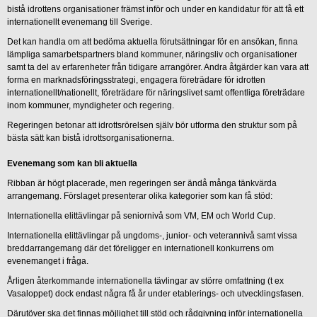
bistå idrottens organisationer främst inför och under en kandidatur för att få ett
internationellt evenemang till Sverige.
Det kan handla om att bedöma aktuella förutsättningar för en ansökan, finna
lämpliga samarbetspartners bland kommuner, näringsliv och organisationer
samt ta del av erfarenheter från tidigare arrangörer. Andra åtgärder kan vara att
forma en marknadsföringsstrategi, engagera företrädare för idrotten
internationellt/nationellt, företrädare för näringslivet samt offentliga företrädare
inom kommuner, myndigheter och regering.
Regeringen betonar att idrottsrörelsen själv bör utforma den struktur som på
bästa sätt kan bistå idrottsorganisationerna.
Evenemang som kan bli aktuella
Ribban är högt placerade, men regeringen ser ändå många tänkvärda
arrangemang. Förslaget presenterar olika kategorier som kan få stöd:
Internationella elittävlingar på seniornivå som VM, EM och World Cup.
Internationella elittävlingar på ungdoms-, junior- och veterannivå samt vissa
breddarrangemang där det föreligger en internationell konkurrens om
evenemanget i fråga.
Årligen återkommande internationella tävlingar av större omfattning (t ex
Vasaloppet) dock endast några få år under etablerings- och utvecklingsfasen.
Därutöver ska det finnas möjlighet till stöd och rådgivning inför internationella