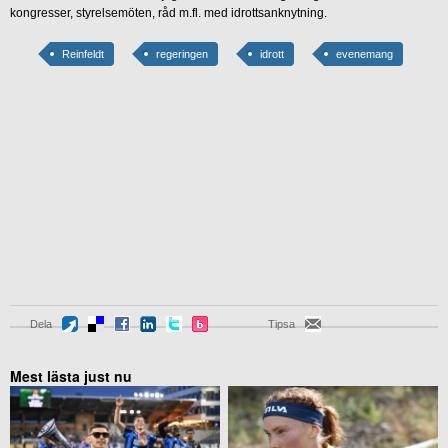
kongresser, styrelsemöten, råd m.fl. med idrottsanknytning.
Reinfeldt
regeringen
idrott
evenemang
Dela
Tipsa
Mest lästa just nu