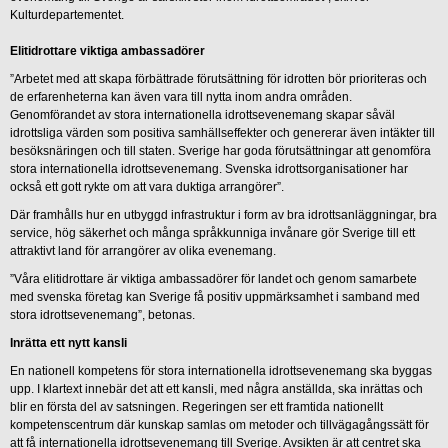
Kulturdepartementet.
Elitidrottare viktiga ambassadörer
”Arbetet med att skapa förbättrade förutsättning för idrotten bör prioriteras och
de erfarenheterna kan även vara till nytta inom andra områden.
Genomförandet av stora internationella idrottsevenemang skapar såväl
idrottsliga värden som positiva samhällseffekter och genererar även intäkter till
besöksnäringen och till staten. Sverige har goda förutsättningar att genomföra
stora internationella idrottsevenemang. Svenska idrottsorganisationer har
också ett gott rykte om att vara duktiga arrangörer”.
Där framhålls hur en utbyggd infrastruktur i form av bra idrottsanläggningar, bra
service, hög säkerhet och många språkkunniga invånare gör Sverige till ett
attraktivt land för arrangörer av olika evenemang.
”Våra elitidrottare är viktiga ambassadörer för landet och genom samarbete
med svenska företag kan Sverige få positiv uppmärksamhet i samband med
stora idrottsevenemang”, betonas.
Inrätta ett nytt kansli
En nationell kompetens för stora internationella idrottsevenemang ska byggas
upp. I klartext innebär det att ett kansli, med några anställda, ska inrättas och
blir en första del av satsningen. Regeringen ser ett framtida nationellt
kompetenscentrum där kunskap samlas om metoder och tillvägagångssätt för
att få internationella idrottsevenemang till Sverige. Avsikten är att centret ska