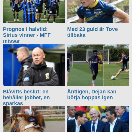
Prognos i halvtid:
Med 23 guld är Tove
Sirius vinner - MFF
tillbaka
missar
Blåvitts beslut: en
Äntligen, Dejan kan
behåller jobbet, en
börja hoppas igen
sparkas