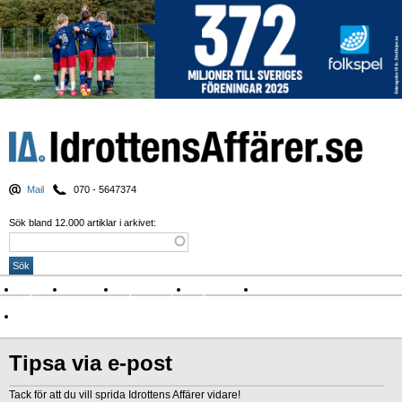
Mail
070 - 5647374
Sök bland 12.000 artiklar i arkivet:
Nyheter
Krönikor
Sport & spel
Nyhetsbrev
Arkiv
Om Idrottens Affärer
Tipsa via e-post
Tack för att du vill sprida Idrottens Affärer vidare!