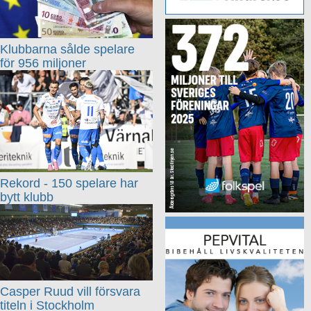
Klubbarna sålde spelare
för 956 miljoner
Rekord - 150 spelare har
bytt klubb
Casper Ruud vill försvara
titeln i Stockholm