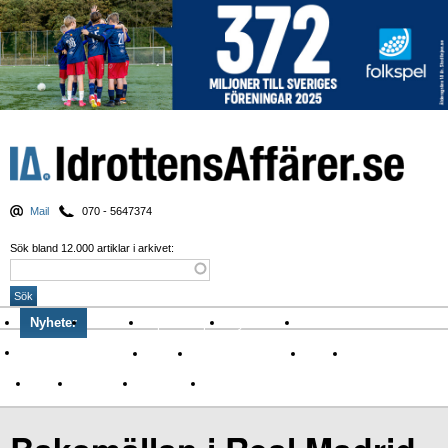
Mail
070 - 5647374
Sök bland 12.000 artiklar i arkivet:
Nyheter
Krönikor
Sport & spel
Nyhetsbrev
Arkiv
Om Idrottens Affärer
Affärer
I spåren av Corona
Arena
Event
Namn
Sponsring
TV-nyheter
Idrott & Turism