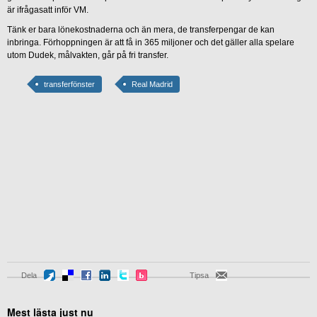
är ifrågasatt inför VM.
Tänk er bara lönekostnaderna och än mera, de transferpengar de kan
inbringa. Förhoppningen är att få in 365 miljoner och det gäller alla spelare
utom Dudek, målvakten, går på fri transfer.
transferfönster
Real Madrid
Dela
Tipsa
Mest lästa just nu