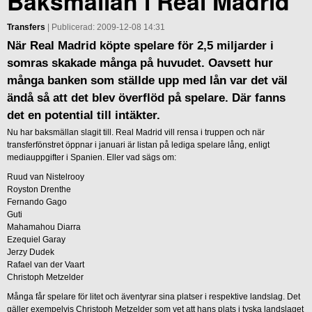
Baksmällan i Real Madrid
Transfers
| Publicerad: 2009-12-08 14:31
När Real Madrid köpte spelare för 2,5 miljarder i
somras skakade många på huvudet. Oavsett hur
många banken som ställde upp med lån var det väl
ändå så att det blev överflöd på spelare. Där fanns
det en potential till intäkter.
Nu har baksmällan slagit till. Real Madrid vill rensa i truppen och när
transferfönstret öppnar i januari är listan på lediga spelare lång, enligt
mediauppgifter i Spanien. Eller vad sägs om:
Ruud van Nistelrooy
Royston Drenthe
Fernando Gago
Guti
Mahamahou Diarra
Ezequiel Garay
Jerzy Dudek
Rafael van der Vaart
Christoph Metzelder
Många får spelare för litet och äventyrar sina platser i respektive landslag. Det
gäller exempelvis Christoph Metzelder som vet att hans plats i tyska landslaget