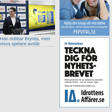
Han nobbar Brynäs, men
vissa spelare avstår