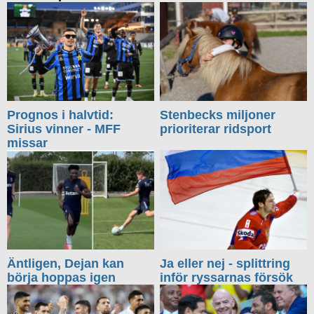
Prognos i halvtid:
Stenbecks miljoner
Sirius vinner - MFF
prioriterar ridsport
missar
Äntligen, Dejan kan
Ja eller nej - splittring
börja hoppas igen
inför ryssarnas försök