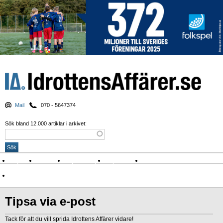
Mail
070 - 5647374
Sök bland 12.000 artiklar i arkivet:
Nyheter
Krönikor
Sport & spel
Nyhetsbrev
Arkiv
Om Idrottens Affärer
Tipsa via e-post
Tack för att du vill sprida Idrottens Affärer vidare!