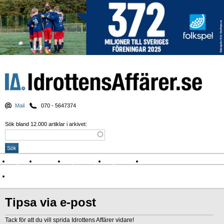
Mail
070 - 5647374
Sök bland 12.000 artiklar i arkivet:
Nyheter
Krönikor
Sport & spel
Nyhetsbrev
Arkiv
Om Idrottens Affärer
Tipsa via e-post
Tack för att du vill sprida Idrottens Affärer vidare!