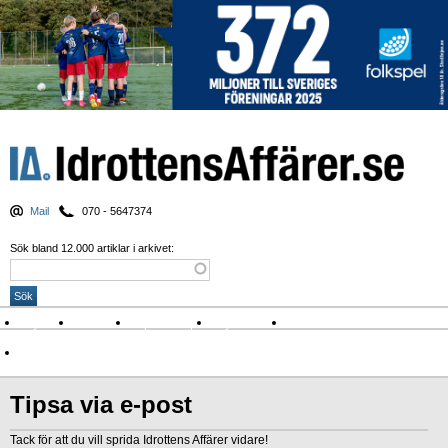
Mail
070 - 5647374
Sök bland 12.000 artiklar i arkivet:
Nyheter
Krönikor
Sport & spel
Nyhetsbrev
Arkiv
Om Idrottens Affärer
Tipsa via e-post
Tack för att du vill sprida Idrottens Affärer vidare!