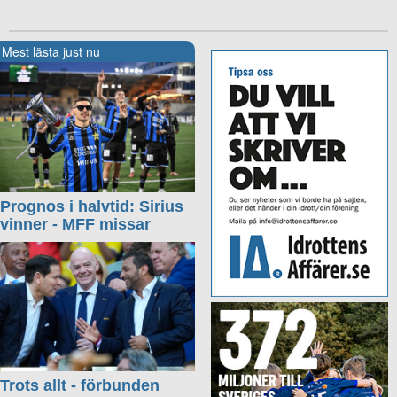
Mest lästa just nu
Prognos i halvtid: Sirius
vinner - MFF missar
Trots allt - förbunden