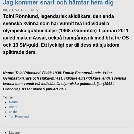
Jag kommer snart och hämtar hem dig
lör, 2015-01-31 14:15
Toini Rönnlund, legendarisk skidåkare, den enda
svenska kvinna som har vunnit två individuella
olympiska guldmedaljer (1968 i Grenoble). I januari 2011
avled maken Assar, också framgångsrik med bl a tre OS
och 13 SM-guld. Ett lyckligt par till dess att sjukdom
splittrade dem.
Namn: Toini Rönnlund. Född: 1938. Familj: Ensamstående. Yrke:
Gymnastiklärare och sjukgymnast. Tidigare elitskidåkare, enda svenska
kvinna som vunnit två individuella olympiska guldmedaljer (1968 i
Grenoble). Assar avled 5 januari 2011.
Taggar
Namn
Assar
skidor
ToniRönnlund
Läs mer