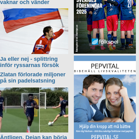
vaknar och vänder
Ja eller nej - splittring
inför ryssarnas försök
Zlatan förlorade miljoner
på sin padelsatsning
Äntligen, Dejan kan börja