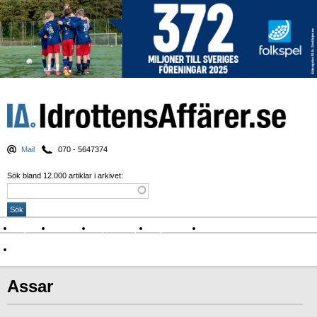
Mail
070 - 5647374
Sök bland 12.000 artiklar i arkivet:
Nyheter
Krönikor
Sport & spel
Nyhetsbrev
Arkiv
Om Idrottens Affärer
Assar