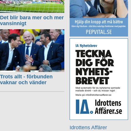
Det blir bara mer och mer
vansinnigt
Trots allt - förbunden
vaknar och vänder
Idrottens Affärer