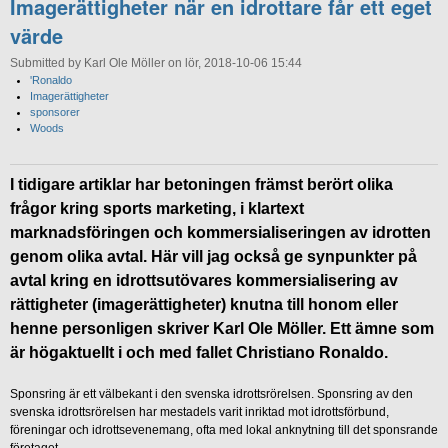
Imagerättigheter när en idrottare får ett eget
värde
Submitted by Karl Ole Möller on lör, 2018-10-06 15:44
'Ronaldo
Imagerättigheter
sponsorer
Woods
I tidigare artiklar har betoningen främst berört olika
frågor kring sports marketing, i klartext
marknadsföringen och kommersialiseringen av idrotten
genom olika avtal. Här vill jag också ge synpunkter på
avtal kring en idrottsutövares kommersialisering av
rättigheter (imagerättigheter) knutna till honom eller
henne personligen skriver Karl Ole Möller. Ett ämne som
är högaktuellt i och med fallet Christiano Ronaldo.
Sponsring är ett välbekant i den svenska idrottsrörelsen. Sponsring av den
svenska idrottsrörelsen har mestadels varit inriktad mot idrottsförbund,
föreningar och idrottsevenemang, ofta med lokal anknytning till det sponsrande