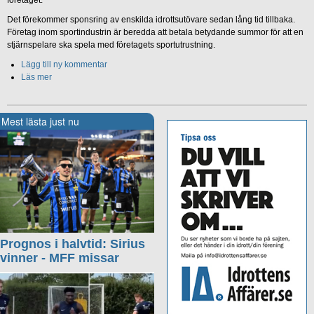
företaget.
Det förekommer sponsring av enskilda idrottsutövare sedan lång tid tillbaka.
Företag inom sportindustrin är beredda att betala betydande summor för att en
stjärnspelare ska spela med företagets sportutrustning.
Lägg till ny kommentar
Läs mer
Mest lästa just nu
Prognos i halvtid: Sirius
vinner - MFF missar