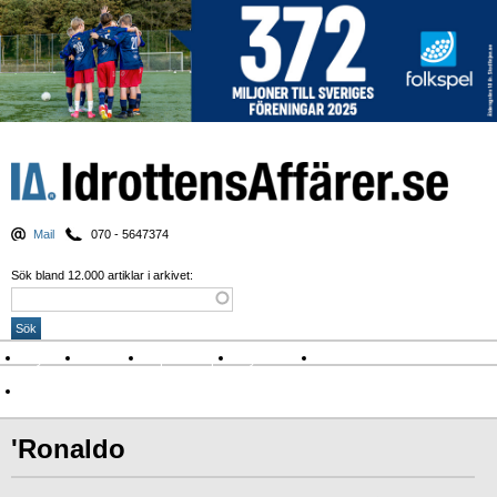
Mail
070 - 5647374
Sök bland 12.000 artiklar i arkivet:
Nyheter
Krönikor
Sport & spel
Nyhetsbrev
Arkiv
Om Idrottens Affärer
'Ronaldo