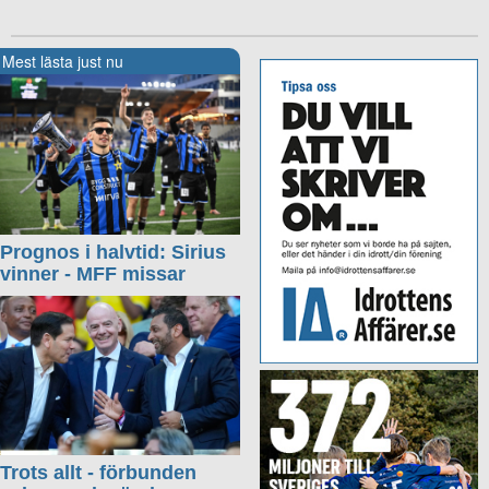
Mest lästa just nu
Prognos i halvtid: Sirius
vinner - MFF missar
Trots allt - förbunden