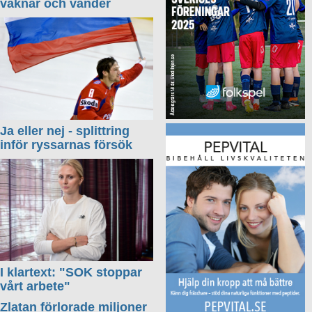
vaknar och vänder
Ja eller nej - splittring
inför ryssarnas försök
I klartext: "SOK stoppar
vårt arbete"
Zlatan förlorade miljoner