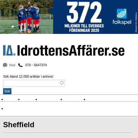
Mail
070 - 5647374
Sök bland 12.000 artiklar i arkivet:
Nyheter
Krönikor
Sport & spel
Nyhetsbrev
Arkiv
Om Idrottens Affärer
Sheffield