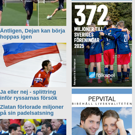
Äntligen, Dejan kan börja
hoppas igen
Ja eller nej - splittring
inför ryssarnas försök
Zlatan förlorade miljoner
på sin padelsatsning