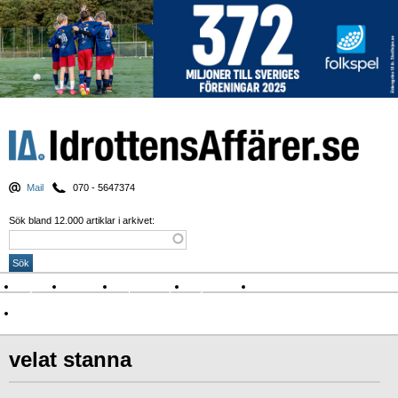
Mail
070 - 5647374
Sök bland 12.000 artiklar i arkivet:
Nyheter
Krönikor
Sport & spel
Nyhetsbrev
Arkiv
Om Idrottens Affärer
velat stanna