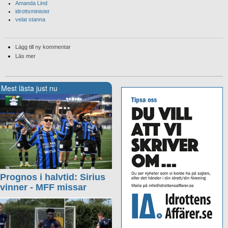
Amanda Lind
idrottsminister
velat stanna
Lägg till ny kommentar
Läs mer
Mest lästa just nu
Prognos i halvtid: Sirius
vinner - MFF missar