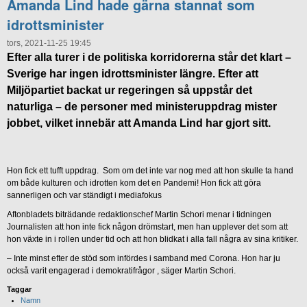
Amanda Lind hade gärna stannat som
idrottsminister
tors, 2021-11-25 19:45
Efter alla turer i de politiska korridorerna står det klart –
Sverige har ingen idrottsminister längre. Efter att
Miljöpartiet backat ur regeringen så uppstår det
naturliga – de personer med ministeruppdrag mister
jobbet, vilket innebär att Amanda Lind har gjort sitt.
Hon fick ett tufft uppdrag. Som om det inte var nog med att hon skulle ta hand
om både kulturen och idrotten kom det en Pandemi! Hon fick att göra
sannerligen och var ständigt i mediafokus
Aftonbladets biträdande redaktionschef Martin Schori menar i tidningen
Journalisten att hon inte fick någon drömstart, men han upplever det som att
hon växte in i rollen under tid och att hon blidkat i alla fall några av sina kritiker.
– Inte minst efter de stöd som infördes i samband med Corona. Hon har ju
också varit engagerad i demokratifrågor , säger Martin Schori.
Taggar
Namn