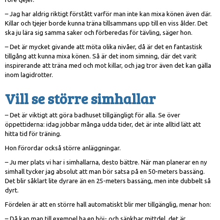
– Jag har aldrig riktigt förstått varför man inte kan mixa könen även där.
Killar och tjejer borde kunna träna tillsammans upp till en viss ålder. Det
ska ju lära sig samma saker och förberedas för tävling, säger hon.
– Det är mycket givande att möta olika nivåer, då är det en fantastisk
tillgång att kunna mixa könen. Så är det inom simning, där det varit
inspirerande att träna med och mot killar, och jag tror även det kan gälla
inom lagidrotter.
Vill se större simhallar
– Det är viktigt att göra badhuset tillgängligt för alla. Se över
öppettiderna: idag jobbar många udda tider, det är inte alltid lätt att
hitta tid för träning.
Hon förordar också större anläggningar.
– Ju mer plats vi har i simhallarna, desto bättre. När man planerar en ny
simhall tycker jag absolut att man bör satsa på en 50-meters bassäng.
Det blir såklart lite dyrare än en 25-meters bassäng, men inte dubbelt så
dyrt.
Fördelen är att en större hall automatiskt blir mer tillgänglig, menar hon:
– Då kan man till exempel ha en höj- och sänkbar mittdel, det är