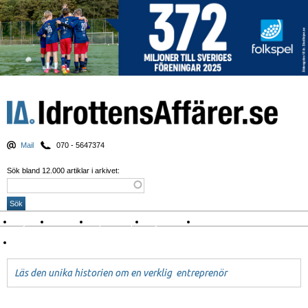
Mail
070 - 5647374
Sök bland 12.000 artiklar i arkivet:
Nyheter
Krönikor
Sport & spel
Nyhetsbrev
Arkiv
Om Idrottens Affärer
Läs den unika historien om en verklig entreprenör