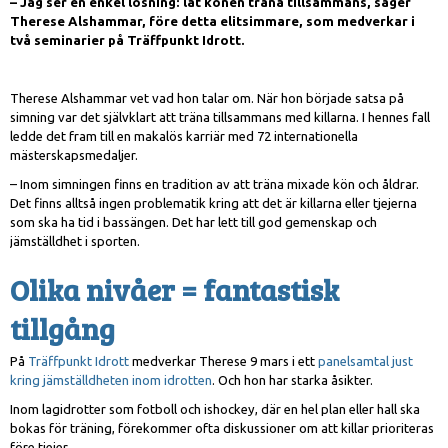
– Jag ser en enkel lösning: låt könen träna tillsammans, säger
Therese Alshammar, före detta elitsimmare, som medverkar i
två seminarier på Träffpunkt Idrott.
Therese Alshammar vet vad hon talar om. När hon började satsa på
simning var det självklart att träna tillsammans med killarna. I hennes fall
ledde det fram till en makalös karriär med 72 internationella
mästerskapsmedaljer.
– Inom simningen finns en tradition av att träna mixade kön och åldrar.
Det finns alltså ingen problematik kring att det är killarna eller tjejerna
som ska ha tid i bassängen. Det har lett till god gemenskap och
jämställdhet i sporten.
Olika nivåer = fantastisk
tillgång
På
Träffpunkt Idrott
medverkar Therese 9 mars i ett
panelsamtal just
kring jämställdheten inom idrotten
. Och hon har starka åsikter.
Inom lagidrotter som fotboll och ishockey, där en hel plan eller hall ska
bokas för träning, förekommer ofta diskussioner om att killar prioriteras
före tjejer.