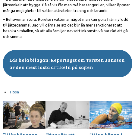
jätteenkelt att bygga. På så vis får man två bassänger i en, vilket öppnar
många möjligheter till vattenaktiviteter, träning och lärande.
– Behoven är stora. Rörelse i vatten är något man kan göra från nyfödd
till jättegammal. Jag vill gärna se att det blir än mer sanktionerat att
besöka simhallen, så att alla familjer oavsett inkomstnivå har råd att gå
och simma.
Reportaget om Torsten Jansson
är den mest lästa artikeln på sajten
Tipsa
”Vi behöver en
"Nya sätt att
“Mixa könen i