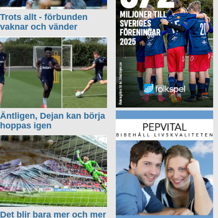
Trots allt - förbunden
vaknar och vänder
Äntligen, Dejan kan börja
hoppas igen
Det blir bara mer och mer