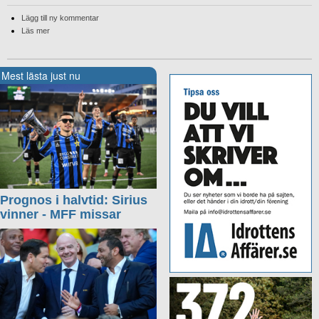
Lägg till ny kommentar
Läs mer
Mest lästa just nu
Prognos i halvtid: Sirius
vinner - MFF missar