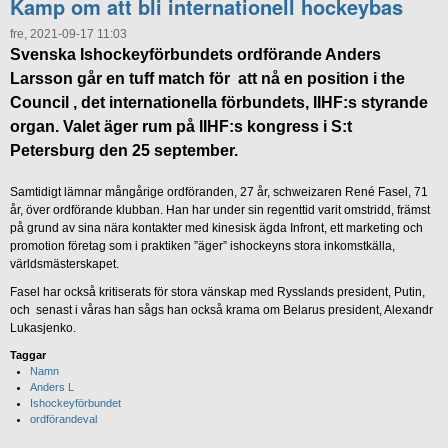
Kamp om att bli internationell hockeybas
fre, 2021-09-17 11:03
Svenska Ishockeyförbundets ordförande Anders
Larsson går en tuff match för att nå en position i the
Council , det internationella förbundets, IIHF:s styrande
organ. Valet äger rum på IIHF:s kongress i S:t
Petersburg den 25 september.
Samtidigt lämnar mångårige ordföranden, 27 år, schweizaren René Fasel, 71
år, över ordförande klubban. Han har under sin regenttid varit omstridd, främst
på grund av sina nära kontakter med kinesisk ägda Infront, ett marketing och
promotion företag som i praktiken ”äger” ishockeyns stora inkomstkälla,
världsmästerskapet.
Fasel har också kritiserats för stora vänskap med Rysslands president, Putin,
och senast i våras han sågs han också krama om Belarus president, Alexandr
Lukasjenko.
Taggar
Namn
Anders L
Ishockeyförbundet
ordförandeval