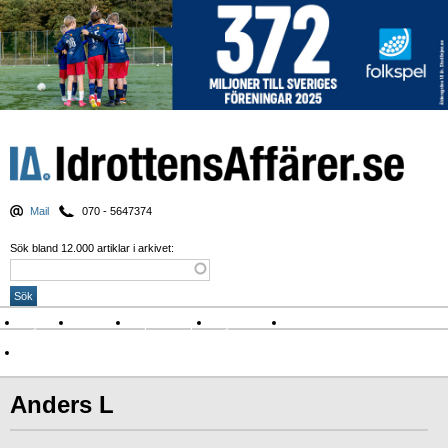
Mail
070 - 5647374
Sök bland 12.000 artiklar i arkivet:
Nyheter
Krönikor
Sport & spel
Nyhetsbrev
Arkiv
Om Idrottens Affärer
Anders L