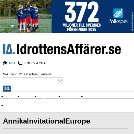
Mail
070 - 5647374
Sök bland 12.000 artiklar i arkivet:
Nyheter
Krönikor
Sport & spel
Nyhetsbrev
Arkiv
Om Idrottens Affärer
AnnikaInvitationalEurope