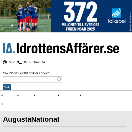
Mail
070 - 5647374
Sök bland 12.000 artiklar i arkivet:
Nyheter
Krönikor
Sport & spel
Nyhetsbrev
Arkiv
Om Idrottens Affärer
AugustaNational