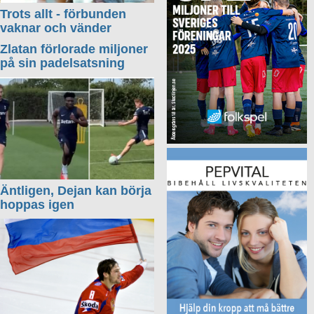
Trots allt - förbunden
vaknar och vänder
Zlatan förlorade miljoner
på sin padelsatsning
Äntligen, Dejan kan börja
hoppas igen