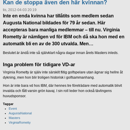
Kan de stoppa även den här kvinnan?
tis, 2012-04-03 20:19
Inte en enda kvinna har tillåtits som medlem sedan
Augusta National bildades för 79 år sedan. Här
accepteras bara manliga medlemmar – till nu. Virginia
Rometty är nämligen vd för IBM och då ska hon med en
automatik bli en av de 300 utvalda. Men…
Beslutet är ändå inte så självklart några dagar innan årets Masters inleds.
Inga problem för tidigare VD-ar
Virginia Rometty är själv inte särskilt flitig golfspelare utan ägnar sig hellre åt
dykning, men hon blir troligen historisk i golfsammanhang.
Hon är inte bara vd hos IBM, där hennes tre företrädare med automatik blivit
invalda och fått varsin grön kavaj. I sin roll leder hon också tävlingens
huvudsponsor.
Taggar
Event
AugustaNational
Masters
VirginiaRometty