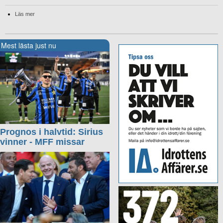
Läs mer
Mest lästa just nu
Prognos i halvtid: Sirius
vinner - MFF missar