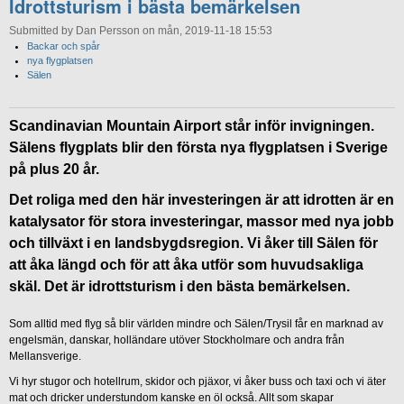
Idrottsturism i bästa bemärkelsen
Submitted by Dan Persson on mån, 2019-11-18 15:53
Backar och spår
nya flygplatsen
Sälen
Scandinavian Mountain Airport står inför invigningen.
Sälens flygplats blir den första nya flygplatsen i Sverige
på plus 20 år.
Det roliga med den här investeringen är att idrotten är en
katalysator för stora investeringar, massor med nya jobb
och tillväxt i en landsbygdsregion. Vi åker till Sälen för
att åka längd och för att åka utför som huvudsakliga
skäl. Det är idrottsturism i den bästa bemärkelsen.
Som alltid med flyg så blir världen mindre och Sälen/Trysil får en marknad av
engelsmän, danskar, holländare utöver Stockholmare och andra från
Mellansverige.
Vi hyr stugor och hotellrum, skidor och pjäxor, vi åker buss och taxi och vi äter
mat och dricker understundom kanske en öl också. Allt som skapar