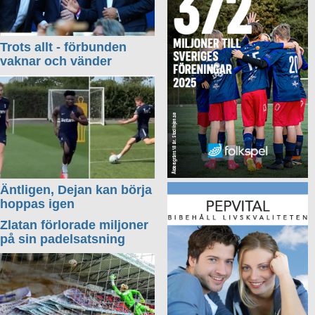
Trots allt - förbunden
vaknar och vänder
Äntligen, Dejan kan börja
hoppas igen
Zlatan förlorade miljoner
på sin padelsatsning