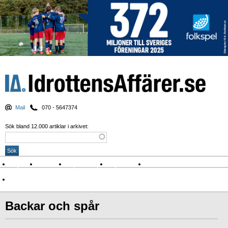
Mail
070 - 5647374
Sök bland 12.000 artiklar i arkivet:
Nyheter
Krönikor
Sport & spel
Nyhetsbrev
Arkiv
Om Idrottens Affärer
Backar och spår