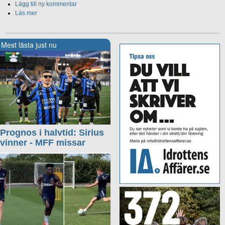
Lägg till ny kommentar
Läs mer
Mest lästa just nu
Prognos i halvtid: Sirius
vinner - MFF missar