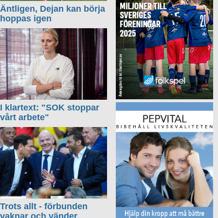
Äntligen, Dejan kan börja
hoppas igen
I klartext: "SOK stoppar
vårt arbete"
Trots allt - förbunden
vaknar och vänder