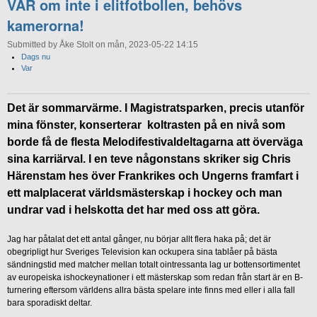
VAR om inte i elitfotbollen, behövs
kamerorna!
Submitted by Åke Stolt on mån, 2023-05-22 14:15
Dags nu
Var
Det är sommarvärme. I Magistratsparken, precis utanför
mina fönster, konserterar koltrasten på en nivå som
borde få de flesta Melodifestivaldeltagarna att överväga
sina karriärval. I en teve någonstans skriker sig Chris
Härenstam hes över Frankrikes och Ungerns framfart i
ett malplacerat världsmästerskap i hockey och man
undrar vad i helskotta det har med oss att göra.
Jag har påtalat det ett antal gånger, nu börjar allt flera haka på; det är
obegripligt hur Sveriges Television kan ockupera sina tablåer på bästa
sändningstid med matcher mellan totalt ointressanta lag ur bottensortimentet
av europeiska ishockeynationer i ett mästerskap som redan från start är en B-
turnering eftersom världens allra bästa spelare inte finns med eller i alla fall
bara sporadiskt deltar.