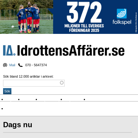
Mail
070 - 5647374
Sök bland 12.000 artiklar i arkivet:
Nyheter
Krönikor
Sport & spel
Nyhetsbrev
Arkiv
Om Idrottens Affärer
Dags nu