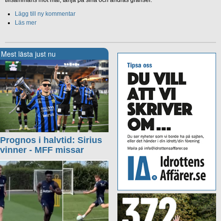
tillsammans mot mål, tänja på sina och andras gränser.
Lägg till ny kommentar
Läs mer
Mest lästa just nu
Prognos i halvtid: Sirius
vinner - MFF missar