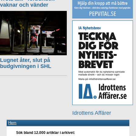
vaknar och vänder
Lugnet åter, slut på
budgivningen i SHL
Idrottens Affärer
Hem
Sök bland 12.000 artiklar i arkivet: