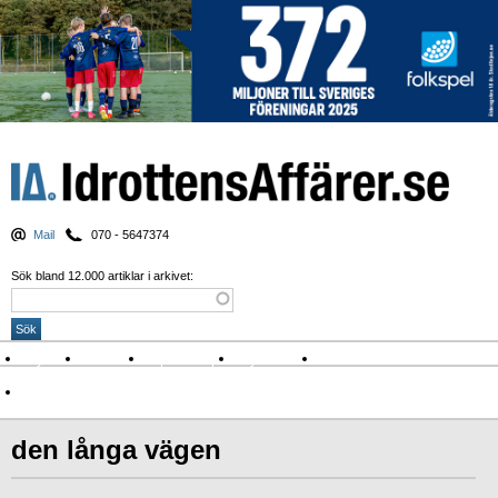
Mail
070 - 5647374
Sök bland 12.000 artiklar i arkivet:
Nyheter
Krönikor
Sport & spel
Nyhetsbrev
Arkiv
Om Idrottens Affärer
den långa vägen