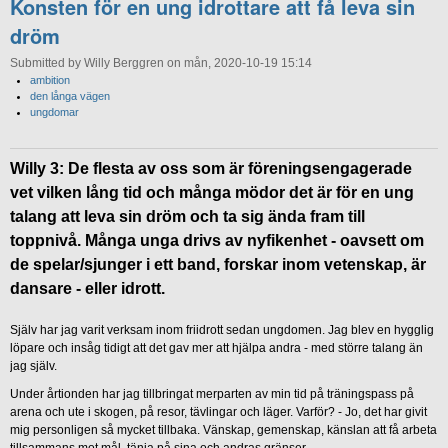
Konsten för en ung idrottare att få leva sin
dröm
Submitted by Willy Berggren on mån, 2020-10-19 15:14
ambition
den långa vägen
ungdomar
Willy 3: De flesta av oss som är föreningsengagerade
vet vilken lång tid och många mödor det är för en ung
talang att leva sin dröm och ta sig ända fram till
toppnivå. Många unga drivs av nyfikenhet - oavsett om
de spelar/sjunger i ett band, forskar inom vetenskap, är
dansare - eller idrott.
Själv har jag varit verksam inom friidrott sedan ungdomen. Jag blev en hygglig
löpare och insåg tidigt att det gav mer att hjälpa andra - med större talang än
jag själv.
Under årtionden har jag tillbringat merparten av min tid på träningspass på
arena och ute i skogen, på resor, tävlingar och läger. Varför? - Jo, det har givit
mig personligen så mycket tillbaka. Vänskap, gemenskap, känslan att få arbeta