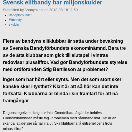
Svensk elitbandy har miljonskulder
Submitted by Anonym on lör, 2018-08-18 11:50
Bandyförbundet
Elitbandy
skulder
Flera av bandyns elitklubbar är satta under bevakning
av Svenska Bandyförbundets ekonominämnd. Bara tre
av de åtta klubbar som gick till slutspel i vintras
redovisar plussiffror. Vad gör Bandyförbundets styrelse
med ordföranden Stig Bertilsson åt problemet?
Inget som har hört eller synts. Men det som stort sker
kanske sker i tysthet? Klart är att så här kan det inte
fortsätta. Klubbarna är blinda i sin framfart för att nå
framgångar.
Dagens regelverk fungerar inte. Omedelbara åtgärder behövs.
Ekonominämnden måste tag i problemen med hårdhandskar. Det är en
skandal att det ser så här illa ut. Ska klubbarna få elitserielicens trots
minussiffror?