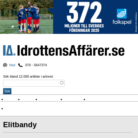
Mail
070 - 5647374
Sök bland 12.000 artiklar i arkivet:
Nyheter
Krönikor
Sport & spel
Nyhetsbrev
Arkiv
Om Idrottens Affärer
Elitbandy