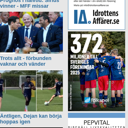
Prognos i halvtid: Sirius
vinner - MFF missar
Trots allt - förbunden
vaknar och vänder
Äntligen, Dejan kan börja
hoppas igen