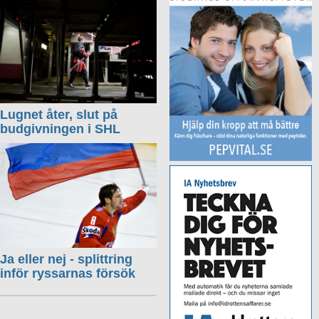
Lugnet åter, slut på
budgivningen i SHL
Ja eller nej - splittring
inför ryssarnas försök