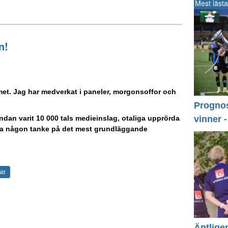
Mest lästa
n!
emet. Jag har medverkat i paneler, morgonsoffor och
Prognos 
vinner 
ändan varit 10 000 tals medieinslag, otaliga upprörda
t ha någon tanke på det mest grundläggande
ld
Äntlige