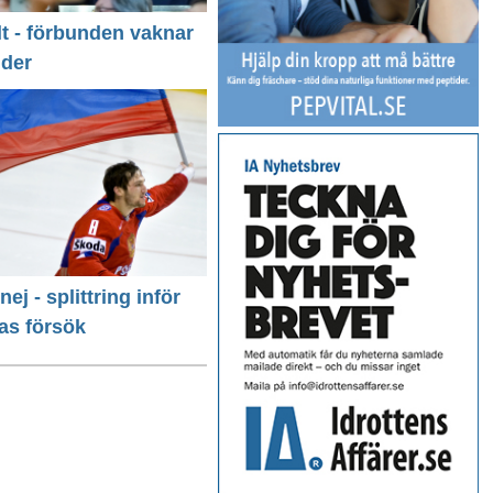
llt - förbunden vaknar
nder
 nej - splittring inför
as försök