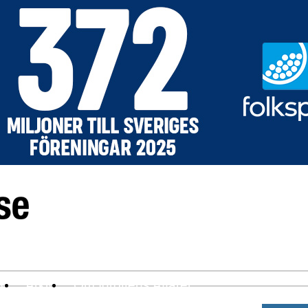
ev
Arkiv
Om Idrottens Affärer