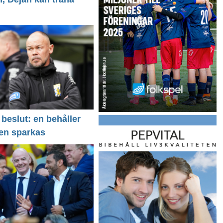
 beslut: en behåller
 en sparkas