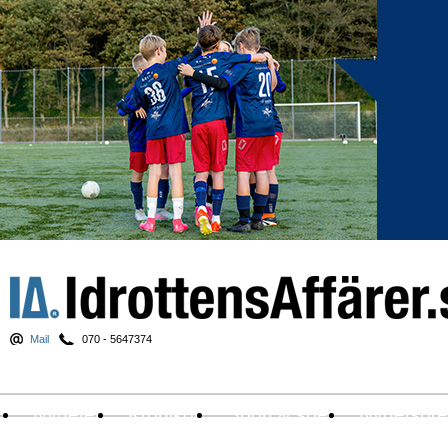
Mail
070 - 5647374
Nyheter
Krönikor
Sport & spel
Nyhetsbr