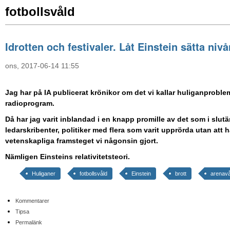
fotbollsvåld
Idrotten och festivaler. Låt Einstein sätta nivå
ons, 2017-06-14 11:55
Jag har på IA publicerat krönikor om det vi kallar huliganprobl
radioprogram.
Då har jag varit inblandad i en knapp promille av det som i slut
ledarskribenter, politiker med flera som varit upprörda utan at
vetenskapliga framsteget vi någonsin gjort.
Nämligen Einsteins relativitetsteori.
Huliganer
fotbollsvåld
Einstein
brott
arenavå
Kommentarer
Tipsa
Permalänk