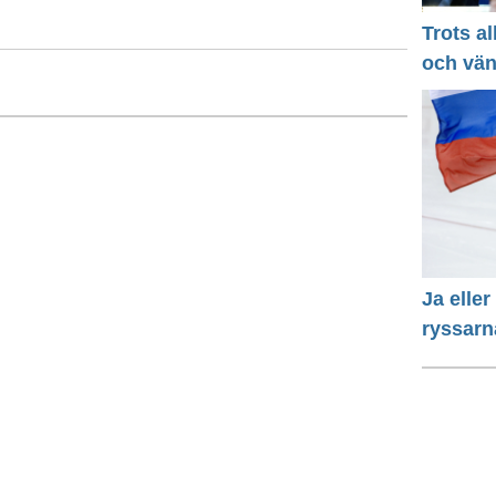
Trots a
och vä
Ja eller
ryssarn