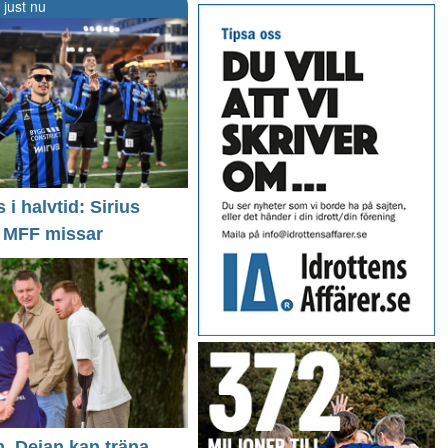
 just nu
i halvtid: Sirius
- MFF missar
n, Dejan kan träna