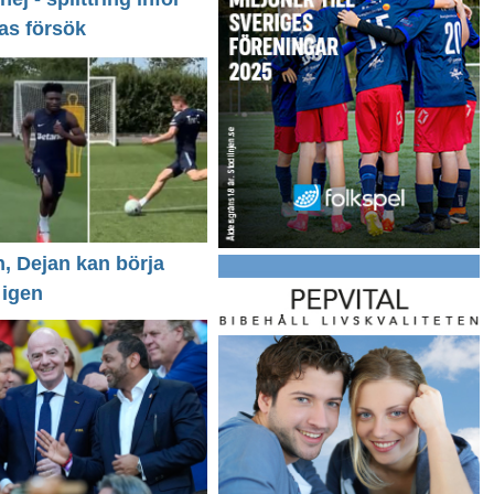
as försök
n, Dejan kan börja
 igen