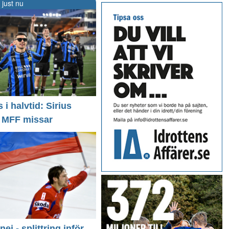
 just nu
i halvtid: Sirius
- MFF missar
 nej - splittring inför