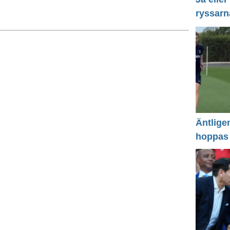
ryssarn
Äntlige
hoppas