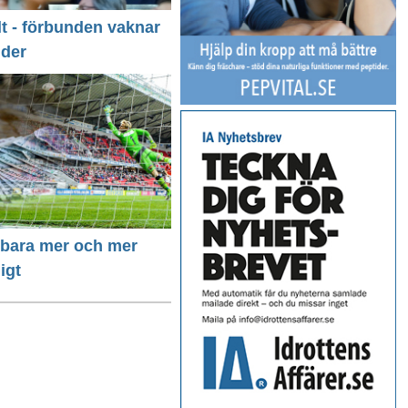
llt - förbunden vaknar
nder
r bara mer och mer
igt