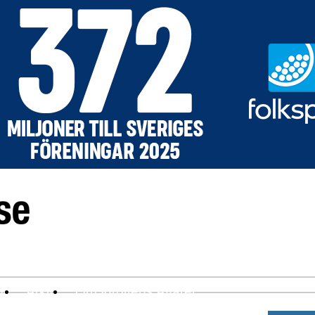
ev
Arkiv
Om Idrottens Affärer