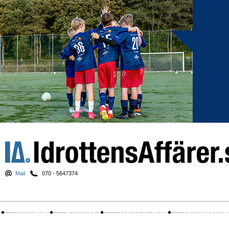
Mail
070 - 5647374
Nyheter
Krönikor
Sport & spel
Nyhetsbr