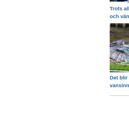
Trots a
och vä
Det bli
vansinn