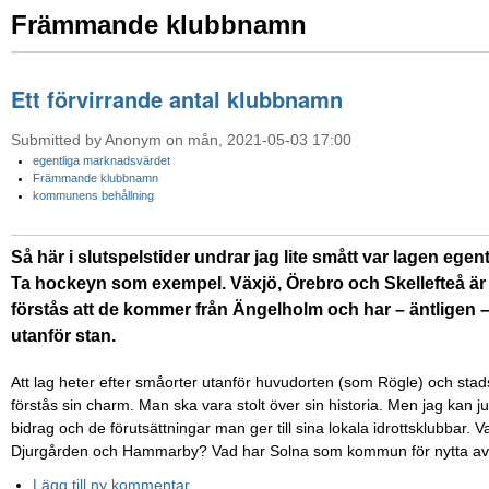
Främmande klubbnamn
Ett förvirrande antal klubbnamn
Submitted by Anonym on mån, 2021-05-03 17:00
egentliga marknadsvärdet
Främmande klubbnamn
kommunens behållning
Så här i slutspelstider undrar jag lite smått var lagen egentl
Ta hockeyn som exempel. Växjö, Örebro och Skellefteå är ju
förstås att de kommer från Ängelholm och har – äntligen – go
utanför stan.
Att lag heter efter småorter utanför huvudorten (som Rögle) och sta
förstås sin charm. Man ska vara stolt över sin historia. Men jag kan j
bidrag och de förutsättningar man ger till sina lokala idrottsklubbar. 
Djurgården och Hammarby? Vad har Solna som kommun för nytta av a
Lägg till ny kommentar