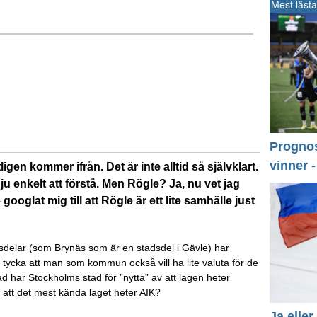
Mest lästa
Prognos 
vinner 
igen kommer ifrån. Det är inte alltid så självklart.
 enkelt att förstå. Men Rögle? Ja, nu vet jag
oglat mig till att Rögle är ett lite samhälle just
dsdelar (som Brynäs som är en stadsdel i Gävle) har
u tycka att man som kommun också vill ha lite valuta för de
Vad har Stockholms stad för ”nytta” av att lagen heter
tt det mest kända laget heter AIK?
Ja eller