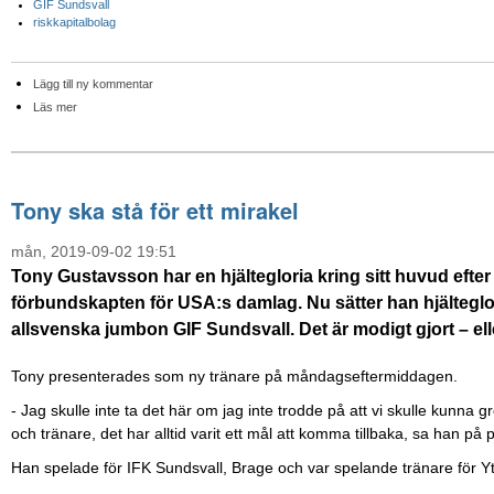
GIF Sundsvall
riskkapitalbolag
Lägg till ny kommentar
Läs mer
Tony ska stå för ett mirakel
mån, 2019-09-02 19:51
Tony Gustavsson har en hjältegloria kring sitt huvud eft
förbundskapten för USA:s damlag. Nu sätter han hjälteglori
allsvenska jumbon GIF Sundsvall. Det är modigt gjort – el
Tony presenterades som ny tränare på måndagseftermiddagen.
-
Jag skulle inte ta det här om jag inte trodde på att vi skulle kunna g
och tränare, det har alltid varit ett mål att komma tillbaka, sa han 
Han spelade för IFK Sundsvall, Brage och var spelande tränare för Ytt