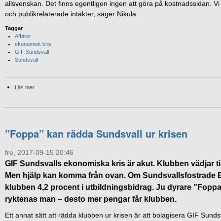
allsvenskan. Det finns egentligen ingen att göra på kostnadssidan. V
och publikrelaterade intäkter, säger Nikula.
Taggar
Affärer
ekonomisk kris
GIF Sundsvall
Sundsvall
Läs mer
”Foppa” kan rädda Sundsvall ur krisen
fre, 2017-09-15 20:46
GIF Sundsvalls ekonomiska kris är akut. Klubben vädjar ti
Men hjälp kan komma från ovan. Om Sundsvallsfostrade Em
klubben 4,2 procent i utbildningsbidrag. Ju dyrare ”Foppa” 
ryktenas man – desto mer pengar får klubben.
Ett annat sätt att rädda klubben ur krisen är att bolagisera GIF Sun