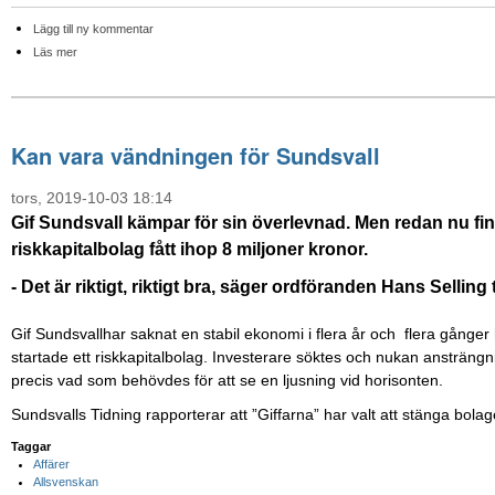
Lägg till ny kommentar
Läs mer
Kan vara vändningen för Sundsvall
tors, 2019-10-03 18:14
Gif Sundsvall kämpar för sin överlevnad. Men redan nu finns
riskkapitalbolag fått ihop 8 miljoner kronor.
- Det är riktigt, riktigt bra, säger ordföranden Hans Selling 
Gif Sundsvallhar saknat en stabil ekonomi i flera år och flera gånger h
startade ett riskkapitalbolag. Investerare söktes och nukan ansträngn
precis vad som behövdes för att se en ljusning vid horisonten.
Sundsvalls Tidning rapporterar att ”Giffarna” har valt att stänga bolag
Taggar
Affärer
Allsvenskan