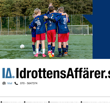
Mail
070 - 5647374
Nyheter
Krönikor
Sport & spel
Nyhetsbr