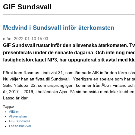
GIF Sundsvall
Medvind i Sundsvall inför återkomsten
mån, 2022-01-10 15:03
GIF Sundsvall rustar inför den allsvenska återkomsten. T
presenterats under de senaste dagarna. Och inte nog med 
fastighetsföretaget NP3, har uppgraderat sitt avtal med k
Först kom Rasmus Lindkvist 31, som lämnade AIK inför den förra s
Nu väljer han att flytta till Sundsvall. Ytterligsre en spelare som h
Saku Ylätupa, 22, som ursprungligen kommer från Åbo i Finland oc
år, 2017 – 2019, i holländska Ajax. På sin hemsida meddelar klubben
Lasso är klar.
Taggar
Affärer
Allsvenskan
GIF Sundsvall
Lasse Bäckvall