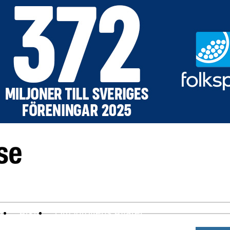
ev
Arkiv
Om Idrottens Affärer