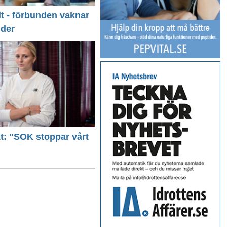
llt - förbunden vaknar
nder
ext: "SOK stoppar vårt