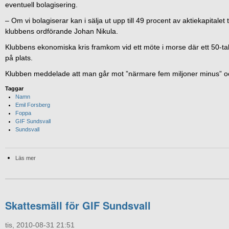
eventuell bolagisering.
– Om vi bolagiserar kan i sälja ut upp till 49 procent av aktiekapitalet t
klubbens ordförande Johan Nikula.
Klubbens ekonomiska kris framkom vid ett möte i morse där ett 50-tal
på plats.
Klubben meddelade att man går mot ”närmare fem miljoner minus” och
Taggar
Namn
Emil Forsberg
Foppa
GIF Sundsvall
Sundsvall
Läs mer
Skattesmäll för GIF Sundsvall
tis, 2010-08-31 21:51