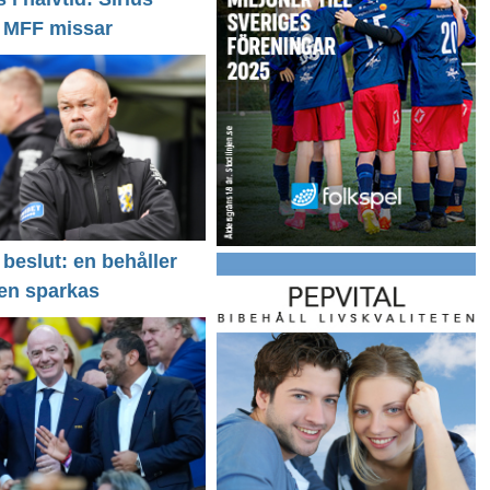
- MFF missar
 beslut: en behåller
 en sparkas