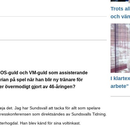
Trots a
och vä
er OS-guld och VM-guld som assisterande
I klart
an på spel när han blir ny tränare för
arbete"
ler övermodigt gjort av 46-åringen?
reja det. Jag har Sundsvall att tacka för allt som spelare
på presskonferensen som direktsändes av Sundsvalls Tidning.
erhogdal. Han blev känd för sina voltinkast.