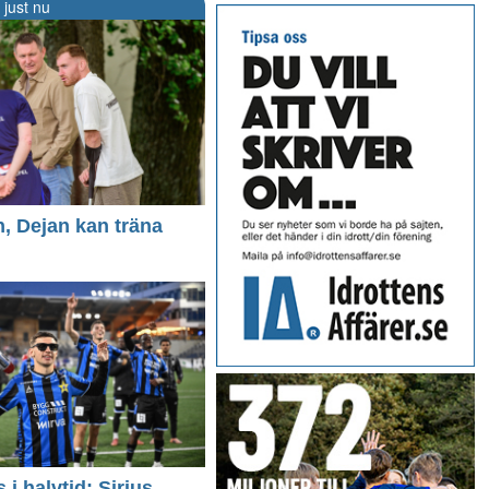
 just nu
n, Dejan kan träna
i halvtid: Sirius