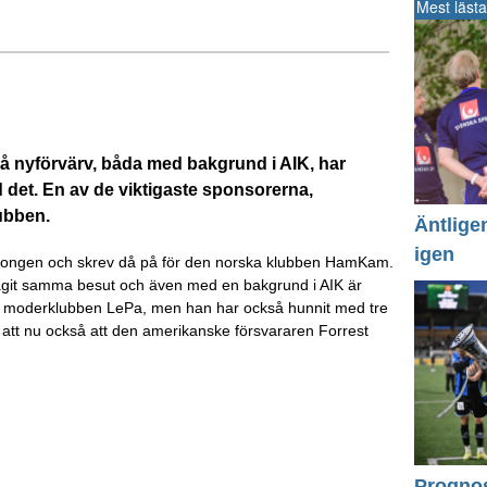
Mest lästa
vå nyförvärv, båda med bakgrund i AIK, har
det. En av de viktigaste sponsorerna,
lubben.
Äntlige
igen
äsongen och skrev då på för den norska klubben HamKam.
ar tagit samma besut och även med en bakgrund i AIK är
h moderklubben LePa, men han har också hunnit med tre
 att nu också att den amerikanske försvararen Forrest
Prognos 