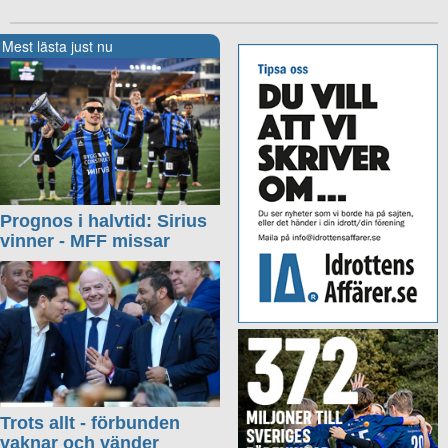
Mest lästa just nu
Prognos i halvtid: Sirius
vinner - MFF missar
Trots allt - förbunden
vaknar och vänder