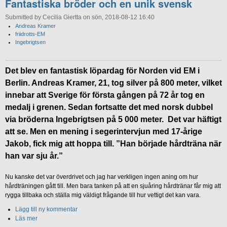
Fantastiska bröder och en unik svensk
Submitted by Cecilia Giertta on sön, 2018-08-12 16:40
Andreas Kramer
friidrotts-EM
Ingebrigtsen
Det blev en fantastisk löpardag för Norden vid EM i
Berlin. Andreas Kramer, 21, tog silver på 800 meter, vilket
innebar att Sverige för första gången på 72 år tog en
medalj i grenen. Sedan fortsatte det med norsk dubbel
via bröderna Ingebrigtsen på 5 000 meter. Det var häftigt
att se. Men en mening i segerintervjun med 17-årige
Jakob, fick mig att hoppa till. ”Han började hårdträna när
han var sju år.”
Nu kanske det var överdrivet och jag har verkligen ingen aning om hur
hårdträningen gått till. Men bara tanken på att en sjuåring hårdtränar får mig att
rygga tillbaka och ställa mig väldigt frågande till hur vettigt det kan vara.
Lägg till ny kommentar
Läs mer