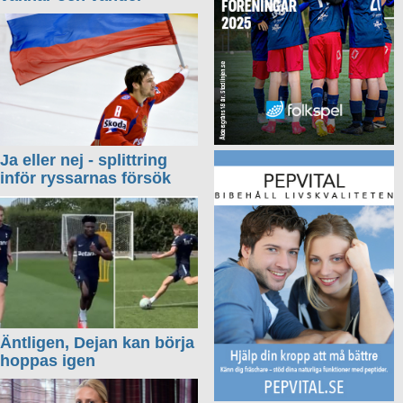
Ja eller nej - splittring
inför ryssarnas försök
Äntligen, Dejan kan börja
hoppas igen