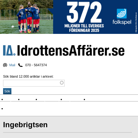
Mail
070 - 5647374
Sök bland 12.000 artiklar i arkivet:
Nyheter
Krönikor
Sport & spel
Nyhetsbrev
Arkiv
Om Idrottens Affärer
Ingebrigtsen