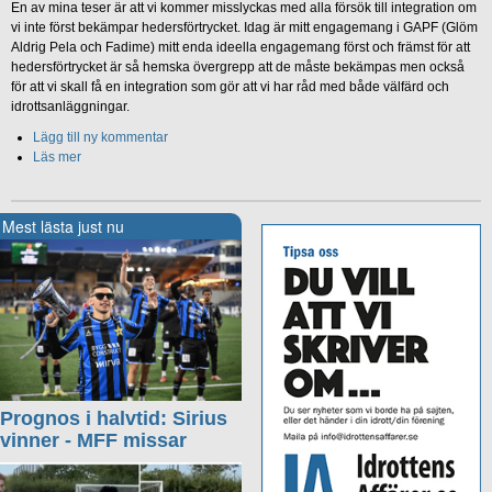
En av mina teser är att vi kommer misslyckas med alla försök till integration om
vi inte först bekämpar hedersförtrycket. Idag är mitt engagemang i GAPF (Glöm
Aldrig Pela och Fadime) mitt enda ideella engagemang först och främst för att
hedersförtrycket är så hemska övergrepp att de måste bekämpas men också
för att vi skall få en integration som gör att vi har råd med både välfärd och
idrottsanläggningar.
Lägg till ny kommentar
Läs mer
Mest lästa just nu
Prognos i halvtid: Sirius
vinner - MFF missar