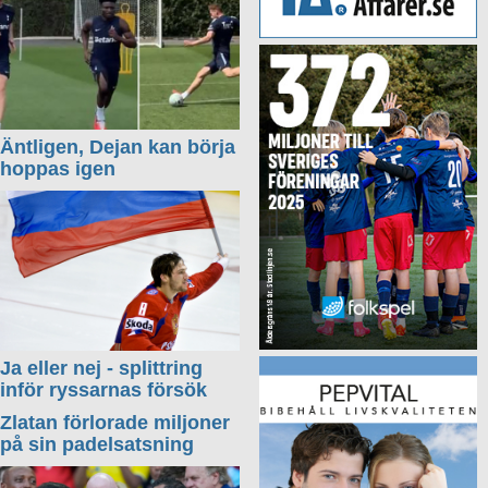
Äntligen, Dejan kan börja
hoppas igen
Ja eller nej - splittring
inför ryssarnas försök
Zlatan förlorade miljoner
på sin padelsatsning