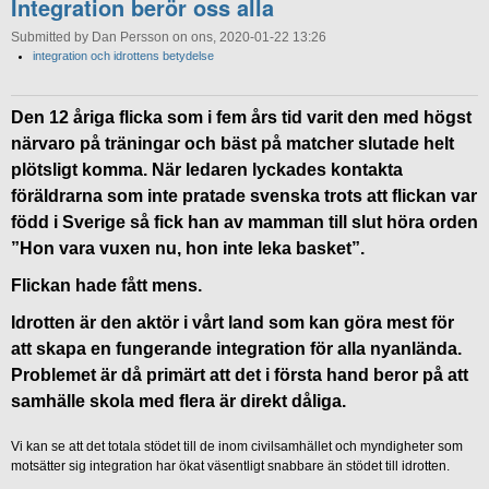
Integration berör oss alla
Submitted by Dan Persson on ons, 2020-01-22 13:26
integration och idrottens betydelse
Den 12 åriga flicka som i fem års tid varit den med högst
närvaro på träningar och bäst på matcher slutade helt
plötsligt komma. När ledaren lyckades kontakta
föräldrarna som inte pratade svenska trots att flickan var
född i Sverige så fick han av mamman till slut höra orden
”Hon vara vuxen nu, hon inte leka basket”.
Flickan hade fått mens.
Idrotten är den aktör i vårt land som kan göra mest för
att skapa en fungerande integration för alla nyanlända.
Problemet är då primärt att det i första hand beror på att
samhälle skola med flera är direkt dåliga.
Vi kan se att det totala stödet till de inom civilsamhället och myndigheter som
motsätter sig integration har ökat väsentligt snabbare än stödet till idrotten.