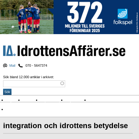
Mail
070 - 5647374
Sök bland 12.000 artiklar i arkivet:
Nyheter
Krönikor
Sport & spel
Nyhetsbrev
Arkiv
Om Idrottens Affärer
integration och idrottens betydelse