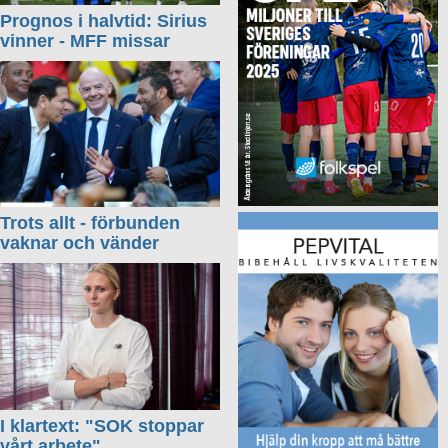
Prognos i halvtid: Sirius
vinner - MFF missar
Trots allt - förbunden
vaknar och vänder
I klartext: "SOK stoppar
vårt arbete"