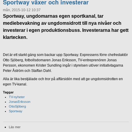
Sportway växer och investerar
mån, 2015-10-12 10:37
Sportway, ungdomarnas egen sportkanal, tar
mediebevakning av ungdomsidrott till nya nivåer och
investerar i egen produktionsbuss. Investerarna har gett
klartecken.
Det är ett starkt gäng som backar upp Sportway. Expressens förre chefredaktör
Otto Sjöberg, fotbollsdomaren Jonas Eriksson, TV-entreprenören Jonas
Persson, ekonomen Krister Sundling ingår i styrelsen utöver initiativtagarna
Peter Åström och Staffan Dahl.
Alla är lika bestjälade och tror på affärsidén med att ge ungdomsidrotten en
egen TV-kanal.
Taggar
TV-nyheter
JonasEriksson
OttoSjöberg
Sportway
Läs mer