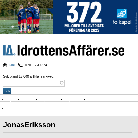
Mail
070 - 5647374
Sök bland 12.000 artiklar i arkivet:
Nyheter
Krönikor
Sport & spel
Nyhetsbrev
Arkiv
Om Idrottens Affärer
JonasEriksson