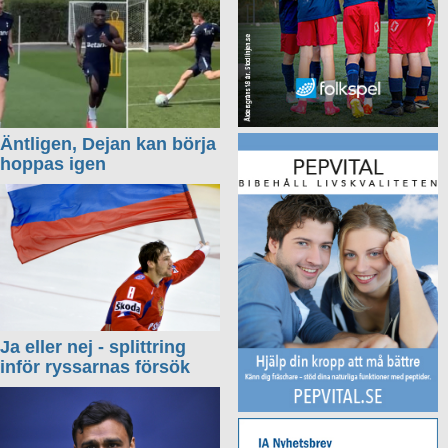
Äntligen, Dejan kan börja
hoppas igen
Ja eller nej - splittring
inför ryssarnas försök