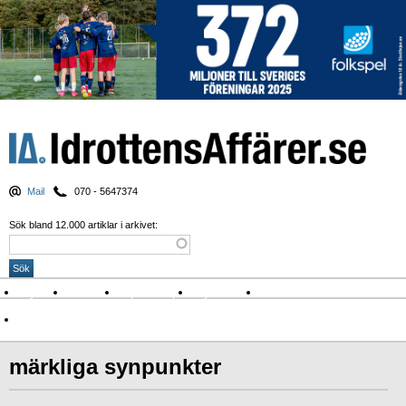
Mail
070 - 5647374
Sök bland 12.000 artiklar i arkivet:
Nyheter
Krönikor
Sport & spel
Nyhetsbrev
Arkiv
Om Idrottens Affärer
märkliga synpunkter