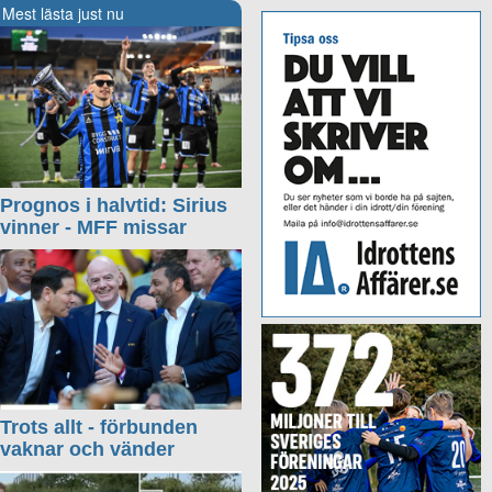
Mest lästa just nu
Prognos i halvtid: Sirius
vinner - MFF missar
Trots allt - förbunden
vaknar och vänder