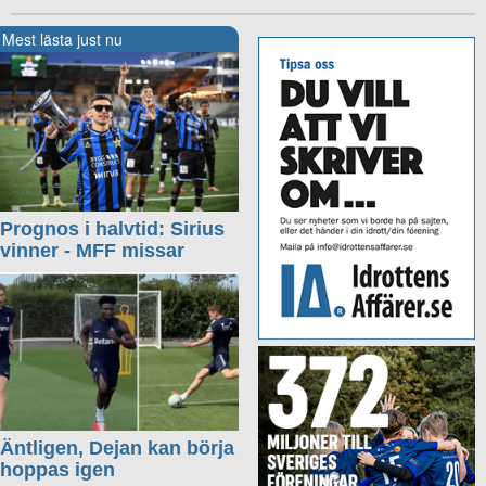
Mest lästa just nu
Prognos i halvtid: Sirius
vinner - MFF missar
Äntligen, Dejan kan börja
hoppas igen