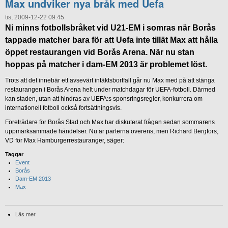
Max undviker nya bråk med Uefa
tis, 2009-12-22 09:45
Ni minns fotbollsbråket vid U21-EM i somras när Borås
tappade matcher bara för att Uefa inte tillät Max att hålla
öppet restaurangen vid Borås Arena. När nu stan
hoppas på matcher i dam-EM 2013 är problemet löst.
Trots att det innebär ett avsevärt intäktsbortfall går nu Max med på att stänga
restaurangen i Borås Arena helt under matchdagar för UEFA-fotboll. Därmed
kan staden, utan att hindras av UEFA:s sponsringsregler, konkurrera om
internationell fotboll också fortsättningsvis.
Företrädare för Borås Stad och Max har diskuterat frågan sedan sommarens
uppmärksammade händelser. Nu är parterna överens, men Richard Bergfors,
VD för Max Hamburgerrestauranger, säger:
Taggar
Event
Borås
Dam-EM 2013
Max
Läs mer