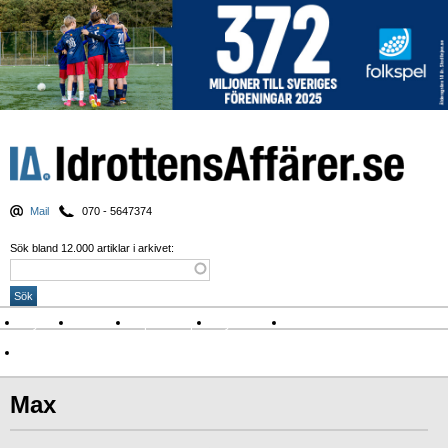
Mail
070 - 5647374
Sök bland 12.000 artiklar i arkivet:
Nyheter
Krönikor
Sport & spel
Nyhetsbrev
Arkiv
Om Idrottens Affärer
Max