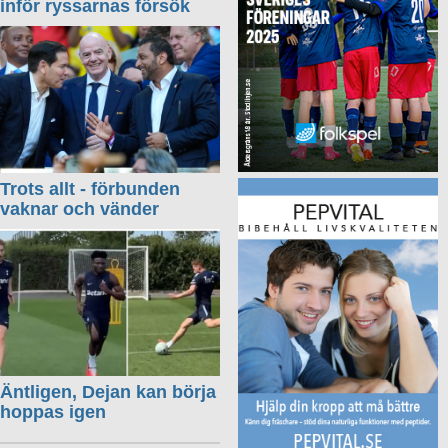
inför ryssarnas försök
Trots allt - förbunden
vaknar och vänder
Äntligen, Dejan kan börja
hoppas igen