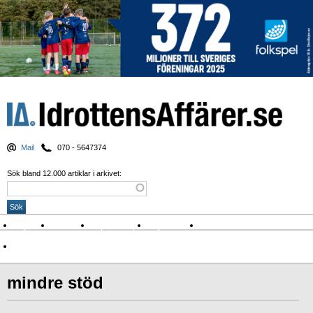
Mail
070 - 5647374
Sök bland 12.000 artiklar i arkivet:
Nyheter
Krönikor
Sport & spel
Nyhetsbrev
Arkiv
Om Idrottens Affärer
mindre stöd