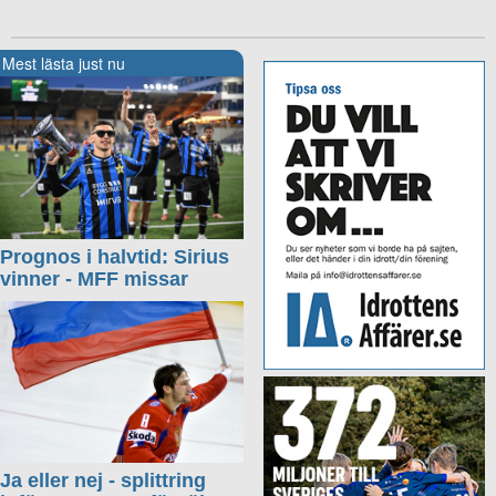
Mest lästa just nu
Prognos i halvtid: Sirius
vinner - MFF missar
Ja eller nej - splittring