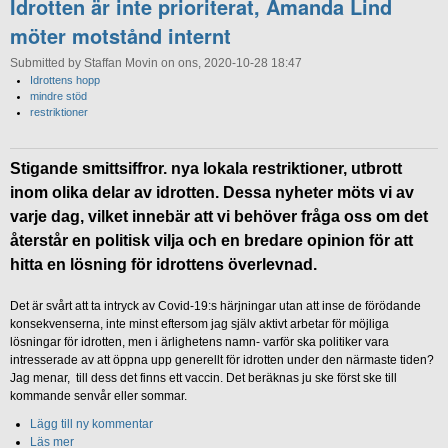
Idrotten är inte prioriterat, Amanda Lind
möter motstånd internt
Submitted by Staffan Movin on ons, 2020-10-28 18:47
Idrottens hopp
mindre stöd
restriktioner
Stigande smittsiffror. nya lokala restriktioner, utbrott
inom olika delar av idrotten. Dessa nyheter möts vi av
varje dag, vilket innebär att vi behöver fråga oss om det
återstår en politisk vilja och en bredare opinion för att
hitta en lösning för idrottens överlevnad.
Det är svårt att ta intryck av Covid-19:s härjningar utan att inse de förödande
konsekvenserna, inte minst eftersom jag själv aktivt arbetar för möjliga
lösningar för idrotten, men i ärlighetens namn- varför ska politiker vara
intresserade av att öppna upp generellt för idrotten under den närmaste tiden?
Jag menar, till dess det finns ett vaccin. Det beräknas ju ske först ske till
kommande senvår eller sommar.
Lägg till ny kommentar
Läs mer