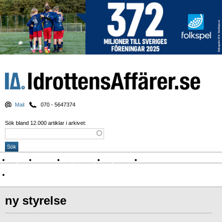
Mail
070 - 5647374
Sök bland 12.000 artiklar i arkivet:
Nyheter
Krönikor
Sport & spel
Nyhetsbrev
Arkiv
Om Idrottens Affärer
ny styrelse