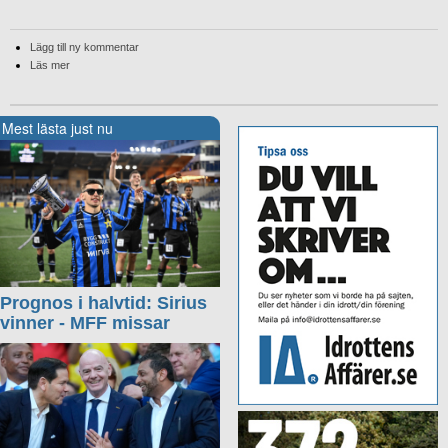
Lägg till ny kommentar
Läs mer
Mest lästa just nu
Prognos i halvtid: Sirius
vinner - MFF missar