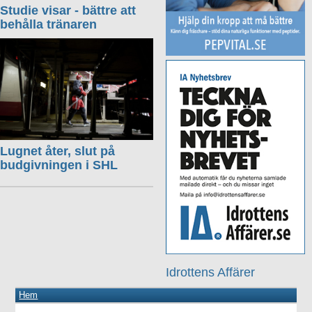
Studie visar - bättre att
behålla tränaren
Lugnet åter, slut på
budgivningen i SHL
Idrottens Affärer
Hem