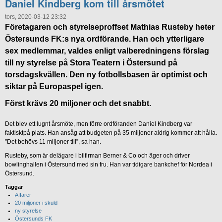
Daniel Kindberg kom till årsmötet
tors, 2020-03-12 23:32
Företagaren och styrelseproffset Mathias Rusteby heter
Östersunds FK:s nya ordförande. Han och ytterligare
sex medlemmar, valdes enligt valberedningens förslag
till ny styrelse på Stora Teatern i Östersund på
torsdagskvällen. Den ny fotbollsbasen är optimist och
siktar på Europaspel igen.
Först krävs 20 miljoner och det snabbt.
Det blev ett lugnt årsmöte, men förre ordföranden Daniel Kindberg var
faktisktpå plats. Han ansåg att budgeten på 35 miljoner aldrig kommer att hålla.
”Det behövs 11 miljoner till”, sa han.
Rusteby, som är delägare i bilfirman Berner & Co och äger och driver
bowlinghallen i Östersund med sin fru. Han var tidigare bankchef för Nordea i
Östersund.
Taggar
Affärer
20 miljoner i skuld
ny styrelse
Östersunds FK