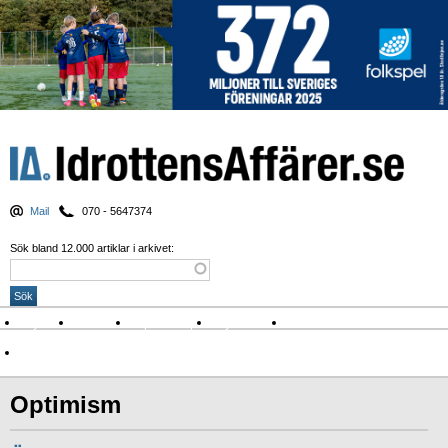
Mail
070 - 5647374
Sök bland 12.000 artiklar i arkivet:
Nyheter
Krönikor
Sport & spel
Nyhetsbrev
Arkiv
Om Idrottens Affärer
Optimism