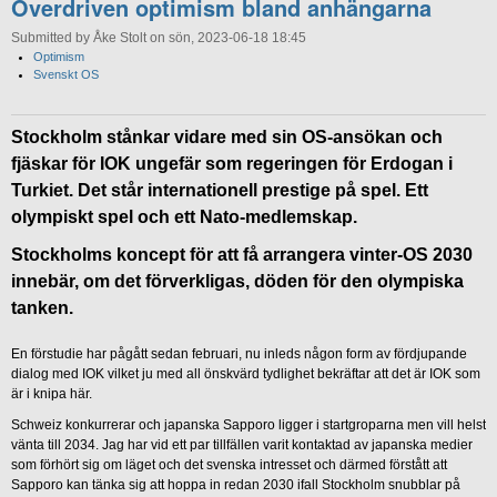
Överdriven optimism bland anhängarna
Submitted by Åke Stolt on sön, 2023-06-18 18:45
Optimism
Svenskt OS
Stockholm stånkar vidare med sin OS-ansökan och
fjäskar för IOK ungefär som regeringen för Erdogan i
Turkiet. Det står internationell prestige på spel. Ett
olympiskt spel och ett Nato-medlemskap.
Stockholms koncept för att få arrangera vinter-OS 2030
innebär, om det förverkligas, döden för den olympiska
tanken.
En förstudie har pågått sedan februari, nu inleds någon form av fördjupande
dialog med IOK vilket ju med all önskvärd tydlighet bekräftar att det är IOK som
är i knipa här.
Schweiz konkurrerar och japanska Sapporo ligger i startgroparna men vill helst
vänta till 2034. Jag har vid ett par tillfällen varit kontaktad av japanska medier
som förhört sig om läget och det svenska intresset och därmed förstått att
Sapporo kan tänka sig att hoppa in redan 2030 ifall Stockholm snubblar på