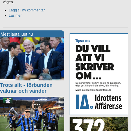
vägen.
Lägg till ny kommentar
Läs mer
Mest lästa just nu
Trots allt - förbunden
vaknar och vänder