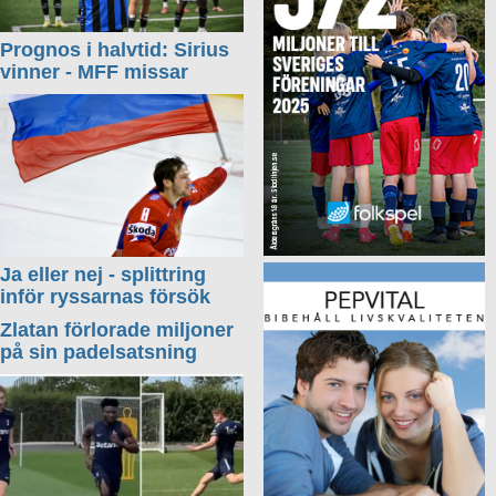
Prognos i halvtid: Sirius
vinner - MFF missar
Ja eller nej - splittring
inför ryssarnas försök
Zlatan förlorade miljoner
på sin padelsatsning