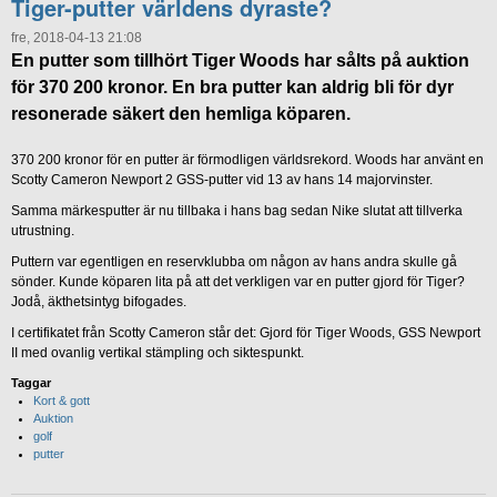
Tiger-putter världens dyraste?
fre, 2018-04-13 21:08
En putter som tillhört Tiger Woods har sålts på auktion
för 370 200 kronor. En bra putter kan aldrig bli för dyr
resonerade säkert den hemliga köparen.
370 200 kronor för en putter är förmodligen världsrekord. Woods har använt en
Scotty Cameron Newport 2 GSS-putter vid 13 av hans 14 majorvinster.
Samma märkesputter är nu tillbaka i hans bag sedan Nike slutat att tillverka
utrustning.
Puttern var egentligen en reservklubba om någon av hans andra skulle gå
sönder. Kunde köparen lita på att det verkligen var en putter gjord för Tiger?
Jodå, äkthetsintyg bifogades.
I certifikatet från Scotty Cameron står det: Gjord för Tiger Woods, GSS Newport
II med ovanlig vertikal stämpling och siktespunkt.
Taggar
Kort & gott
Auktion
golf
putter