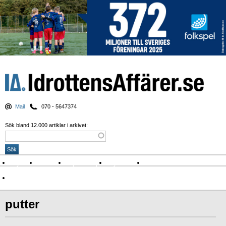
Mail
070 - 5647374
Sök bland 12.000 artiklar i arkivet:
Nyheter
Krönikor
Sport & spel
Nyhetsbrev
Arkiv
Om Idrottens Affärer
putter