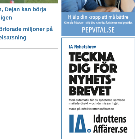
n, Dejan kan börja
 igen
förlorade miljoner på
elsatsning