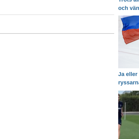
och vä
Ja eller
ryssarn