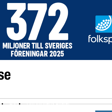
ev
Arkiv
Om Idrottens Affärer