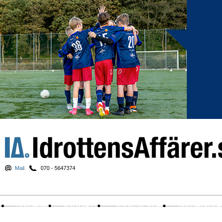
Mail
070 - 5647374
Nyheter
Krönikor
Sport & spel
Nyhetsbr