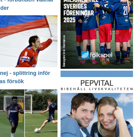
nder
 nej - splittring inför
as försök