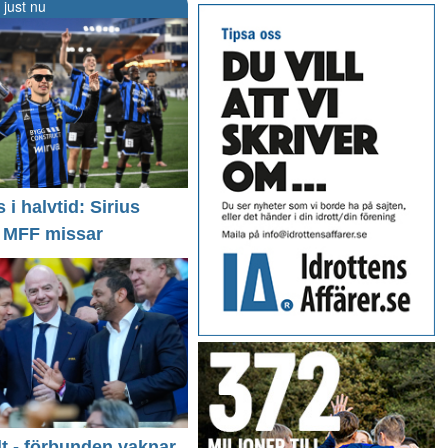
 just nu
i halvtid: Sirius
- MFF missar
llt - förbunden vaknar