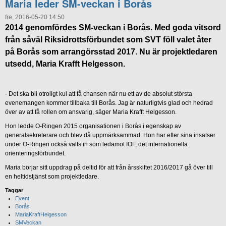
Maria leder SM-veckan i Borås
fre, 2016-05-20 14:50
2014 genomfördes SM-veckan i Borås. Med goda vitsord
från såväl Riksidrottsförbundet som SVT föll valet åter
på Borås som arrangörsstad 2017. Nu är projektledaren
utsedd, Maria Krafft Helgesson.
- Det ska bli otroligt kul att få chansen när nu ett av de absolut största
evenemangen kommer tillbaka till Borås. Jag är naturligtvis glad och hedrad
över av att få rollen om ansvarig, säger Maria Krafft Helgesson.
Hon ledde O-Ringen 2015 organisationen i Borås i egenskap av
generalsekreterare och blev då uppmärksammad. Hon har efter sina insatser
under O-Ringen också valts in som ledamot IOF, det internationella
orienteringsförbundet.
Maria börjar sitt uppdrag på deltid för att från årsskiftet 2016/2017 gå över till
en heltidstjänst som projektledare.
Taggar
Event
Borås
MariaKraftHelgesson
SMVeckan