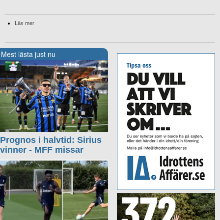
Läs mer
Mest lästa just nu
Prognos i halvtid: Sirius
vinner - MFF missar