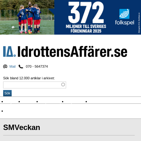
Mail
070 - 5647374
Sök bland 12.000 artiklar i arkivet:
Nyheter
Krönikor
Sport & spel
Nyhetsbrev
Arkiv
Om Idrottens Affärer
SMVeckan