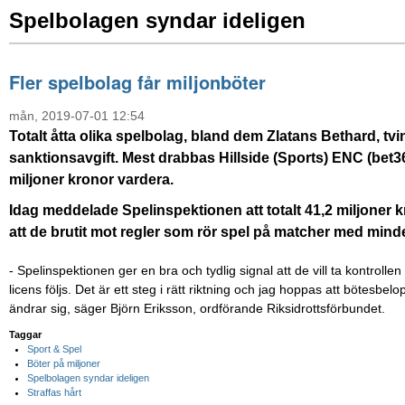
Spelbolagen syndar ideligen
Fler spelbolag får miljonböter
mån, 2019-07-01 12:54
Totalt åtta olika spelbolag, bland dem Zlatans Bethard, tvi
sanktionsavgift. Mest drabbas Hillside (Sports) ENC (bet3
miljoner kronor vardera.
Idag meddelade Spelinspektionen att totalt 41,2 miljoner k
att de brutit mot regler som rör spel på matcher med mind
- Spelinspektionen ger en bra och tydlig signal att de vill ta kontrolle
licens följs. Det är ett steg i rätt riktning och jag hoppas att bötesb
ändrar sig, säger Björn Eriksson, ordförande Riksidrottsförbundet.
Taggar
Sport & Spel
Böter på miljoner
Spelbolagen syndar ideligen
Straffas hårt