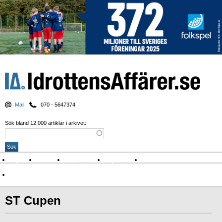
Mail
070 - 5647374
Sök bland 12.000 artiklar i arkivet:
Nyheter
Krönikor
Sport & spel
Nyhetsbrev
Arkiv
Om Idrottens Affärer
ST Cupen