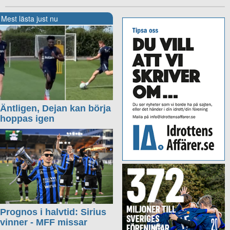
Mest lästa just nu
Äntligen, Dejan kan börja
hoppas igen
Prognos i halvtid: Sirius
vinner - MFF missar