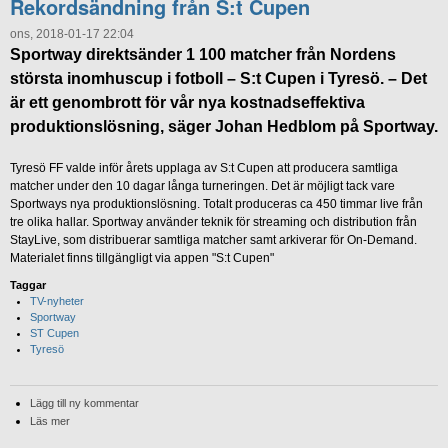
Rekordsändning från S:t Cupen
ons, 2018-01-17 22:04
Sportway direktsänder 1 100 matcher från Nordens
största inomhuscup i fotboll – S:t Cupen i Tyresö. – Det
är ett genombrott för vår nya kostnadseffektiva
produktionslösning, säger Johan Hedblom på Sportway.
Tyresö FF valde inför årets upplaga av S:t Cupen att producera samtliga
matcher under den 10 dagar långa turneringen. Det är möjligt tack vare
Sportways nya produktionslösning. Totalt produceras ca 450 timmar live från
tre olika hallar. Sportway använder teknik för streaming och distribution från
StayLive, som distribuerar samtliga matcher samt arkiverar för On-Demand.
Materialet finns tillgängligt via appen "S:t Cupen"
Taggar
TV-nyheter
Sportway
ST Cupen
Tyresö
Lägg till ny kommentar
Läs mer