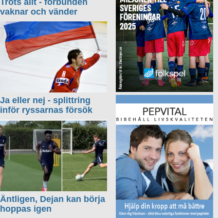
Trots allt - förbunden
vaknar och vänder
Ja eller nej - splittring
inför ryssarnas försök
Äntligen, Dejan kan börja
hoppas igen