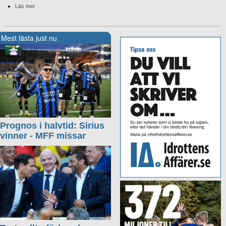
Läs mer
Mest lästa just nu
Prognos i halvtid: Sirius
vinner - MFF missar