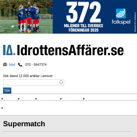
Mail
070 - 5647374
Sök bland 12.000 artiklar i arkivet:
Nyheter
Krönikor
Sport & spel
Nyhetsbrev
Arkiv
Om Idrottens Affärer
Supermatch