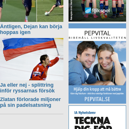
Äntligen, Dejan kan börja
hoppas igen
Ja eller nej - splittring
inför ryssarnas försök
Zlatan förlorade miljoner
på sin padelsatsning