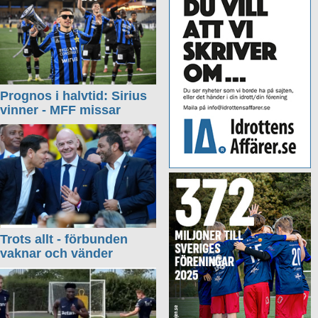
Prognos i halvtid: Sirius
vinner - MFF missar
Trots allt - förbunden
vaknar och vänder