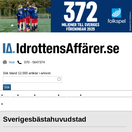
Mail
070 - 5647374
Sök bland 12.000 artiklar i arkivet:
Nyheter
Krönikor
Sport & spel
Nyhetsbrev
Arkiv
Om Idrottens Affärer
Sverigesbästahuvudstad