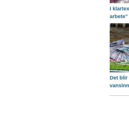
I klart
arbete"
Det bli
vansinn