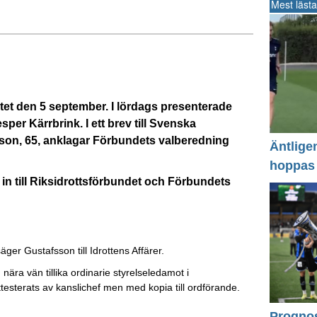
Mest lästa
mötet den 5 september. I lördags presenterade
per Kärrbrink. I ett brev till Svenska
on, 65, anklagar Förbundets valberedning
Äntlige
hoppas
 in till Riksidrottsförbundet och Förbundets
 säger Gustafsson till Idrottens Affärer.
ära vän tillika ordinarie styrelseledamot i
ttesterats av kanslichef men med kopia till ordförande.
Prognos 