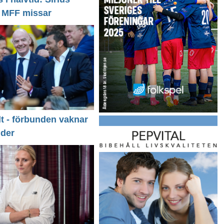
- MFF missar
llt - förbunden vaknar
nder