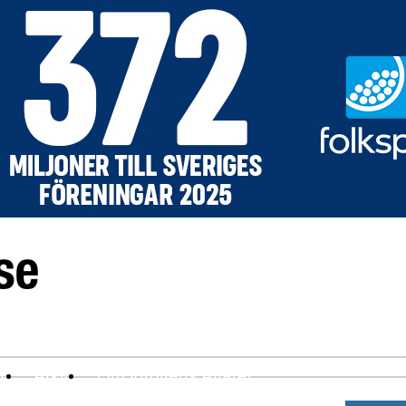
ev
Arkiv
Om Idrottens Affärer