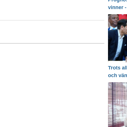
vinner 
Trots a
och vä