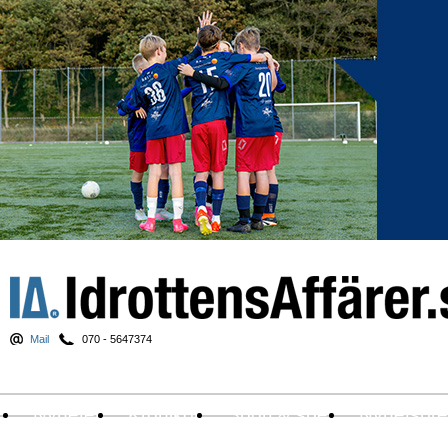
Mail
070 - 5647374
Nyheter
Krönikor
Sport & spel
Nyhetsbr