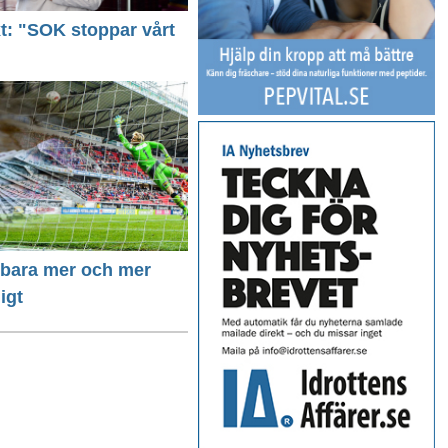
ext: "SOK stoppar vårt
r bara mer och mer
igt