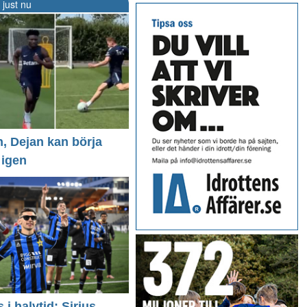
 just nu
n, Dejan kan börja
 igen
i halvtid: Sirius