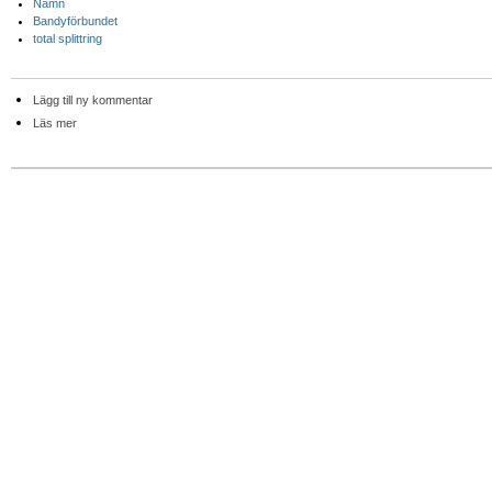
Namn
Bandyförbundet
total splittring
Lägg till ny kommentar
Läs mer