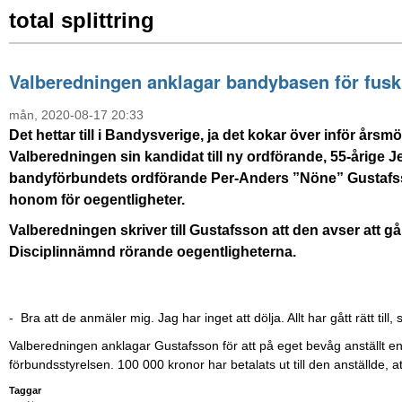
total splittring
Valberedningen anklagar bandybasen för fusk
mån, 2020-08-17 20:33
Det hettar till i Bandysverige, ja det kokar över inför års
Valberedningen sin kandidat till ny ordförande, 55-årige Jes
bandyförbundets ordförande Per-Anders ”Nöne” Gustafss
honom för oegentligheter.
Valberedningen skriver till Gustafsson att den avser att gå
Disciplinnämnd rörande oegentligheterna.
- Bra att de anmäler mig. Jag har inget att dölja. Allt har gått rätt till,
Valberedningen anklagar Gustafsson för att på eget bevåg anställt en n
förbundsstyrelsen. 100 000 kronor har betalats ut till den anställde, a
Taggar