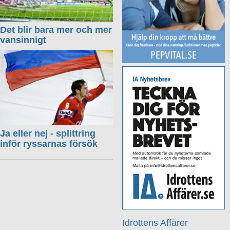
Det blir bara mer och mer
vansinnigt
Ja eller nej - splittring
inför ryssarnas försök
Idrottens Affärer