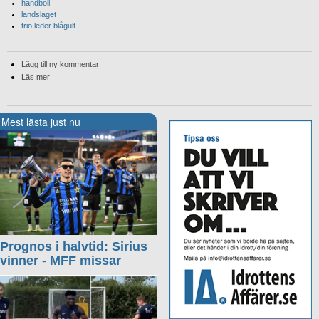
handboll
landslaget
trio leder blågult
Lägg till ny kommentar
Läs mer
Mest lästa just nu
Prognos i halvtid: Sirius
vinner - MFF missar