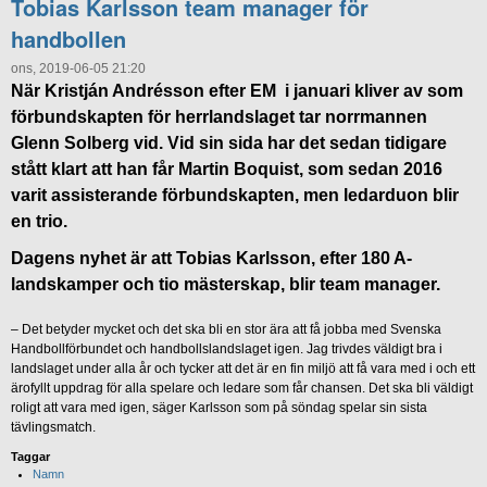
Tobias Karlsson team manager för
handbollen
ons, 2019-06-05 21:20
När Kristján Andrésson efter EM i januari kliver av som
förbundskapten för herrlandslaget tar norrmannen
Glenn Solberg vid. Vid sin sida har det sedan tidigare
stått klart att han får Martin Boquist, som sedan 2016
varit assisterande förbundskapten, men ledarduon blir
en trio.
Dagens nyhet är att Tobias Karlsson, efter 180 A-
landskamper och tio mästerskap, blir team manager.
– Det betyder mycket och det ska bli en stor ära att få jobba med Svenska
Handbollförbundet och handbollslandslaget igen. Jag trivdes väldigt bra i
landslaget under alla år och tycker att det är en fin miljö att få vara med i och ett
ärofyllt uppdrag för alla spelare och ledare som får chansen. Det ska bli väldigt
roligt att vara med igen, säger Karlsson som på söndag spelar sin sista
tävlingsmatch.
Taggar
Namn