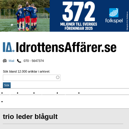
Mail
070 - 5647374
Sök bland 12.000 artiklar i arkivet:
Nyheter
Krönikor
Sport & spel
Nyhetsbrev
Arkiv
Om Idrottens Affärer
trio leder blågult