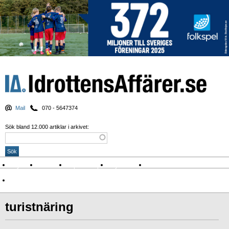
Mail
070 - 5647374
Sök bland 12.000 artiklar i arkivet:
Nyheter
Krönikor
Sport & spel
Nyhetsbrev
Arkiv
Om Idrottens Affärer
turistnäring