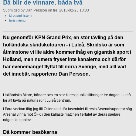
Då blir de vinnare, båda två
Submitted by Dan Persson on fre, 2018-02-23 10:03
idrottsministern
turistnäring
Nu genomför KPN Grand Prix, en stor tävling på den
holländska skridskotouren - i Luleå. Skridsko är som
åtminstone vi lite äldre kommer ihåg en gigantisk sport i
Holland, men numera fryser inte kanalerna och därför
har evenemanget flyttat till norra Sverige, med allt vad
det innebär, rapporterar Dan Persson.
Holländska åkare, tränare och en stor tillrest publik tillbringar tre dagar i Luleå
för att tävla på naturis runt Luleå centrum.
I förra veckan flög jag till Östersund där tusentalet tillresta Arsenalsuportrar såg
Arsenal vinna mot ÖFK i den kallaste matchen flertalet av deras spelare
någonsin upplevt.
Då kommer besökarna