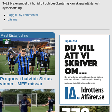
Två2 bra exempel på hur idrott och besöksnäring kan skapa intäkter och
sysselsättning.
Lägg till ny kommentar
Läs mer
Mest lästa just nu
Prognos i halvtid: Sirius
vinner - MFF missar