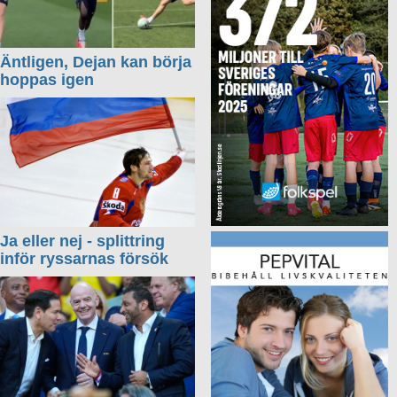
Äntligen, Dejan kan börja
hoppas igen
Ja eller nej - splittring
inför ryssarnas försök