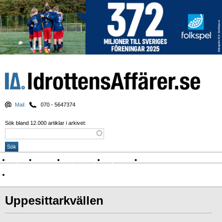
Mail
070 - 5647374
Sök bland 12.000 artiklar i arkivet:
Nyheter
Krönikor
Sport & spel
Nyhetsbrev
Arkiv
Om Idrottens Affärer
Uppesittarkvällen