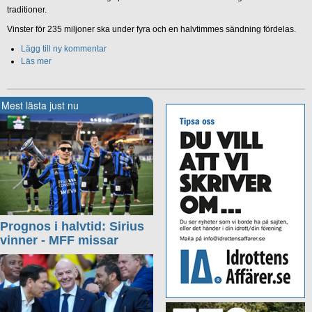
traditioner.
Vinster för 235 miljoner ska under fyra och en halvtimmes sändning fördelas.
Lägg till ny kommentar
Läs mer
Mest lästa just nu
Prognos i halvtid: Sirius
vinner - MFF missar