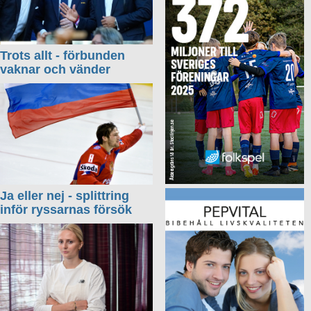
Trots allt - förbunden
vaknar och vänder
Ja eller nej - splittring
inför ryssarnas försök