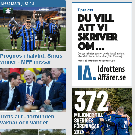
Mest lästa just nu
Prognos i halvtid: Sirius
vinner - MFF missar
Trots allt - förbunden
vaknar och vänder