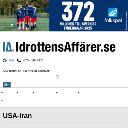
Mail
070 - 5647374
Sök bland 12.000 artiklar i arkivet:
Nyheter
Krönikor
Sport & spel
Nyhetsbrev
Arkiv
Om Idrottens Affärer
USA-Iran