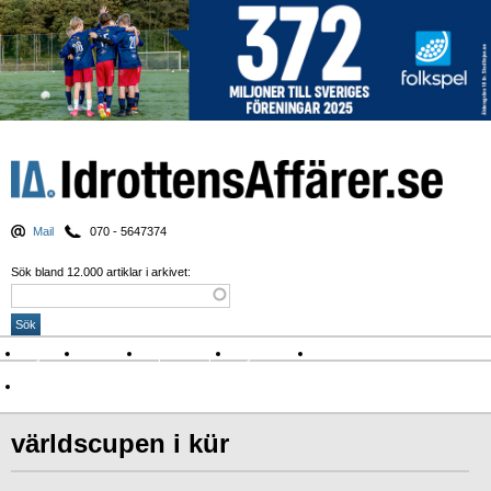
Mail
070 - 5647374
Sök bland 12.000 artiklar i arkivet:
Nyheter
Krönikor
Sport & spel
Nyhetsbrev
Arkiv
Om Idrottens Affärer
världscupen i kür