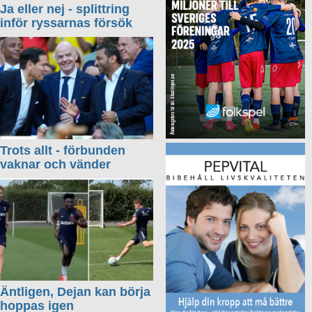
Ja eller nej - splittring
inför ryssarnas försök
Trots allt - förbunden
vaknar och vänder
Äntligen, Dejan kan börja
hoppas igen