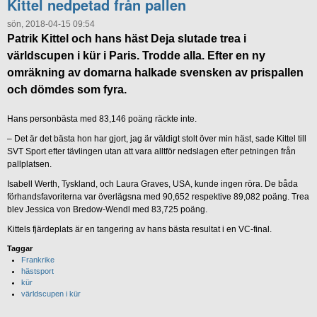
Kittel nedpetad från pallen
sön, 2018-04-15 09:54
Patrik Kittel och hans häst Deja slutade trea i
världscupen i kür i Paris. Trodde alla. Efter en ny
omräkning av domarna halkade svensken av prispallen
och dömdes som fyra.
Hans personbästa med 83,146 poäng räckte inte.
– Det är det bästa hon har gjort, jag är väldigt stolt över min häst, sade Kittel till
SVT Sport efter tävlingen utan att vara alltför nedslagen efter petningen från
pallplatsen.
Isabell Werth, Tyskland, och Laura Graves, USA, kunde ingen röra. De båda
förhandsfavoriterna var överlägsna med 90,652 respektive 89,082 poäng. Trea
blev Jessica von Bredow-Wendl med 83,725 poäng.
Kittels fjärdeplats är en tangering av hans bästa resultat i en VC-final.
Taggar
Frankrike
hästsport
kür
världscupen i kür