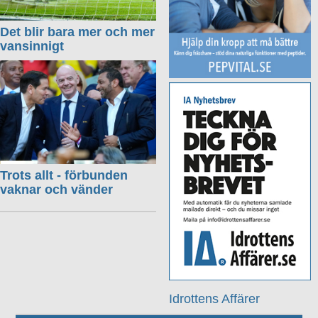
Det blir bara mer och mer
vansinnigt
Trots allt - förbunden
vaknar och vänder
Idrottens Affärer