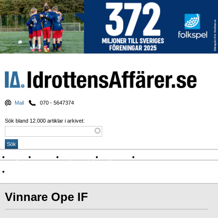
Mail
070 - 5647374
Sök bland 12.000 artiklar i arkivet:
Nyheter
Krönikor
Sport & spel
Nyhetsbrev
Arkiv
Om Idrottens Affärer
Vinnare Ope IF