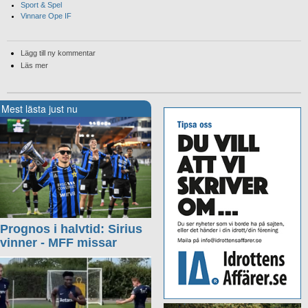
Sport & Spel
Vinnare Ope IF
Lägg till ny kommentar
Läs mer
Mest lästa just nu
Prognos i halvtid: Sirius
vinner - MFF missar