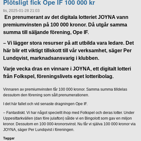
Plötsligt fick Ope IF 100 000 kr
tis, 2025-01-28 21:03
En prenumerant av det digitala lotteriet JOYNA vann
premiumvinsten på 100 000 kronor. Då utgår samma
summa till säljande förening, Ope IF.
– Vi lägger stora resurser på att utbilda vara ledare. Det
här blir ett viktigt tillskott till vår verksamhet, säger Per
Lundqvist, marknadsansvarig i klubben.
Varje vecka dras en vinnare i JOYNA, ett digitalt lotteri
från Folkspel, föreningslivets eget lotteribolag.
Vinnaren av premiumvinsten får 100 000 kronor. Samma summa tilldelas
dessutom den förening som sålt prenumerationen.
I det här fallet och vid senaste dragningen Ope IF.
– Fantastiskt. Vi har något speciellt ihop med Folkspel och deras lotter. Under
Uppesittarkvällen (dan före julafton) sålde vi en Bingolott som gav en miljon
kronor. Dessutom en 100 000-kronorsvinst. Nu får vi själva 100 000 kronor via
JOYNA, säger Per Lundqvist i föreningen.
Taggar